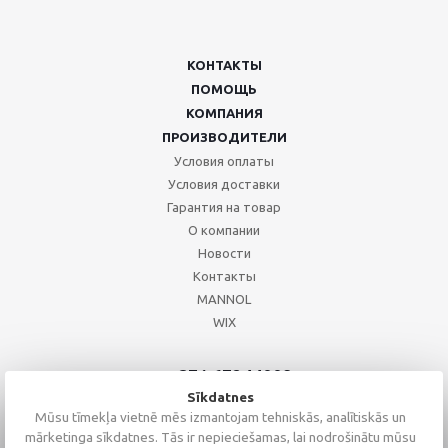
КОНТАКТЫ
ПОМОЩЬ
КОМПАНИЯ
ПРОИЗВОДИТЕЛИ
Условия оплаты
Условия доставки
Гарантия на товар
О компании
Новости
Контакты
MANNOL
WIX
+371 67244008
+371 67271055
Sīkdatnes
+371 26002793
Mūsu tīmekļa vietnē mēs izmantojam tehniskās, analītiskās un
mārketinga sīkdatnes. Tās ir nepieciešamas, lai nodrošinātu mūsu