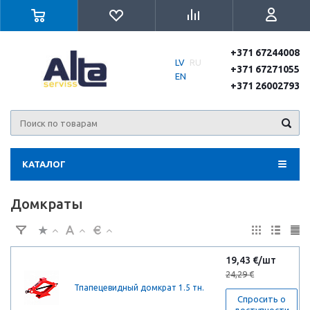
+371 67244008
LV
RU
+371 67271055
EN
+371 26002793
КАТАЛОГ
Домкраты
19,43 €/шт
24,29 €
Тпапецевидный домкрат 1.5 тн.
Спросить о