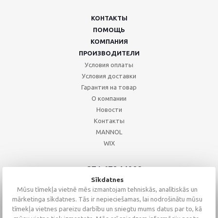
КОНТАКТЫ
ПОМОЩЬ
КОМПАНИЯ
ПРОИЗВОДИТЕЛИ
Условия оплаты
Условия доставки
Гарантия на товар
О компании
Новости
Контакты
MANNOL
WIX
+371 67244008
+371 67271055
Sīkdatnes
+371 26002793
Mūsu tīmekļa vietnē mēs izmantojam tehniskās, analītiskās un
mārketinga sīkdatnes. Tās ir nepieciešamas, lai nodrošinātu mūsu
tīmekļa vietnes pareizu darbību un sniegtu mums datus par to, kā