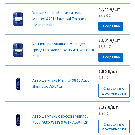
47,41 €/шт
Универсальный очиститель
55,78 €
Mannol 4901 Universal Technical
Cleaner 20ltr.
В корзину
33,01 €/шт
Концентрированное моющее
38,84 €
средство Mannol 4905 Active Foam
20 ltr.
В корзину
3,86 €/шт
4,54 €
Авто шампунь Mannol 9808 Auto
Shampoo ASK 1ltr.
Спросить о
доступности
3,32 €/шт
3,90 €
Авто шампунь с воском Mannol
9809 Auto Wash & Wax ASW 1 ltr.
Спросить о
доступности