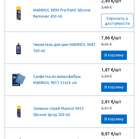
2,49 €/шт
2,93 €
MANNOL 9890 Pre-Paint Silicone
Remover 450 ml.
Спросить о
доступности
7,86 €/шт
9,25 €
Чернитель для шин MANNOL 9683
500 ml
В корзину
1,87 €/шт
2,20 €
Салфетка из микрофибры
MANNOL 9815 33x36 cm
В корзину
2,81 €/шт
3,31 €
Силикон спрей Mannol 9953
Silicone Spray 200 ml.
В корзину
8,87 €/шт