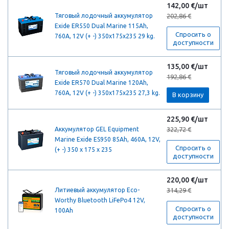
142,00 €/шт
Тяговый лодочный аккумулятор
202,86 €
Exide ER550 Dual Marine 115Ah,
Спросить о
760A, 12V (+ -) 350x175x235 29 kg.
доступности
135,00 €/шт
Тяговый лодочный аккумулятор
192,86 €
Exide ER570 Dual Marine 120Ah,
760A, 12V (+ -) 350x175x235 27,3 kg.
В корзину
225,90 €/шт
Аккумулятор GEL Equipment
322,72 €
Marine Exide ES950 85Ah, 460A, 12V,
Спросить о
(+ -) 350 x 175 x 235
доступности
220,00 €/шт
Литиевый аккумулятор Eco-
314,29 €
Worthy Bluetooth LiFePo4 12V,
Спросить о
100Ah
доступности