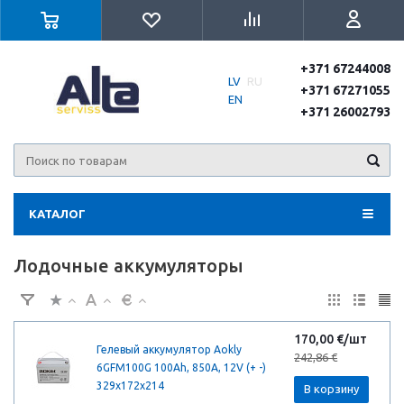
+371 67244008
LV
RU
+371 67271055
EN
+371 26002793
КАТАЛОГ
Лодочные аккумуляторы
170,00 €/шт
Гелевый аккумулятор Aokly
242,86 €
6GFM100G 100Ah, 850A, 12V (+ -)
329x172x214
В корзину