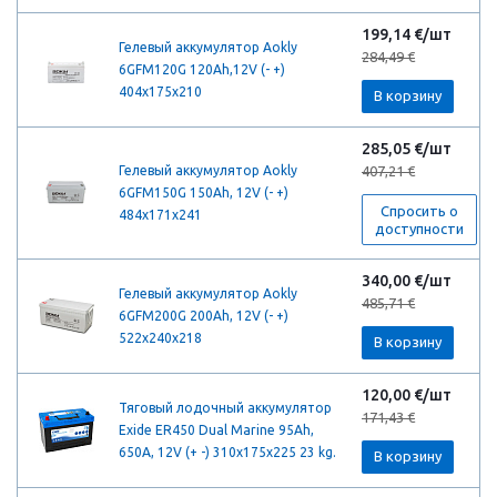
199,14 €/шт
Гелевый аккумулятор Aokly
284,49 €
6GFM120G 120Ah,12V (- +)
404x175x210
В корзину
285,05 €/шт
Гелевый аккумулятор Aokly
407,21 €
6GFM150G 150Ah, 12V (- +)
Спросить о
484x171x241
доступности
340,00 €/шт
Гелевый аккумулятор Aokly
485,71 €
6GFM200G 200Ah, 12V (- +)
522x240x218
В корзину
120,00 €/шт
Тяговый лодочный аккумулятор
171,43 €
Exide ER450 Dual Marine 95Ah,
650A, 12V (+ -) 310x175x225 23 kg.
В корзину