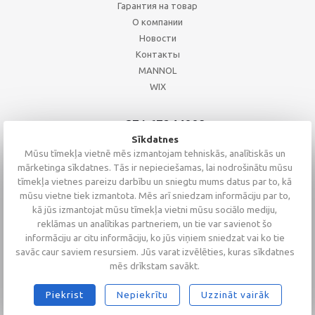
Гарантия на товар
О компании
Новости
Контакты
MANNOL
WIX
+371 67244008
+371 67271055
Sīkdatnes
+371 26002793
Mūsu tīmekļa vietnē mēs izmantojam tehniskās, analītiskās un
mārketinga sīkdatnes. Tās ir nepieciešamas, lai nodrošinātu mūsu
tīmekļa vietnes pareizu darbību un sniegtu mums datus par to, kā
mūsu vietne tiek izmantota. Mēs arī sniedzam informāciju par to,
kā jūs izmantojat mūsu tīmekļa vietni mūsu sociālo mediju,
reklāmas un analītikas partneriem, un tie var savienot šo
informāciju ar citu informāciju, ko jūs viņiem sniedzat vai ko tie
savāc caur saviem resursiem. Jūs varat izvēlēties, kuras sīkdatnes
mēs drīkstam savākt.
Piekrist
Nepiekrītu
Uzzināt vairāk
2026 © Altaserviss SIA