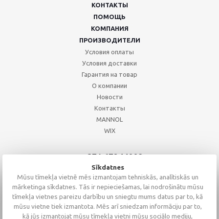
КОНТАКТЫ
ПОМОЩЬ
КОМПАНИЯ
ПРОИЗВОДИТЕЛИ
Условия оплаты
Условия доставки
Гарантия на товар
О компании
Новости
Контакты
MANNOL
WIX
+371 67244008
+371 67271055
Sīkdatnes
+371 26002793
Mūsu tīmekļa vietnē mēs izmantojam tehniskās, analītiskās un
mārketinga sīkdatnes. Tās ir nepieciešamas, lai nodrošinātu mūsu
tīmekļa vietnes pareizu darbību un sniegtu mums datus par to, kā
mūsu vietne tiek izmantota. Mēs arī sniedzam informāciju par to,
kā jūs izmantojat mūsu tīmekļa vietni mūsu sociālo mediju,