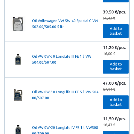
39,50 €/pcs.
56,43 €
Oil Volkswagen VW 5W-40 Special G VW
502.00/505.00 5 ltr.
Add to
basket
11,20 €/pcs.
16,00 €
Oil VW 0W-30 LongLife III FE 1 l. VW
504.00/507.00
Add to
basket
47,00 €/pcs.
67,14 €
Oil VW 0W-30 LongLife III FE 5 l. VW 504
00/507 00
Add to
basket
11,50 €/pcs.
16,43 €
Oil VW 0W-20 LongLife IV FE 1 l. VW508
00/509 00