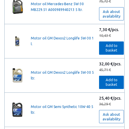
75,72 €
Motor oil Mercedes-Benz 5W-30
MB229.51 A000989940213 5 ltr.
Ask about
availability
7,30 €/pcs.
10,43 €
Motor oil GM Dexos2 Longlife 5W-30 1
l.
Add to
basket
32,00 €/pcs.
45,71 €
Motor oil GM Dexos2 Longlife 5W-30 5
ltr.
Add to
basket
25,40 €/pcs.
36,29 €
Motor oil GM Semi Synthetic 10W-40 5
ltr.
Ask about
availability