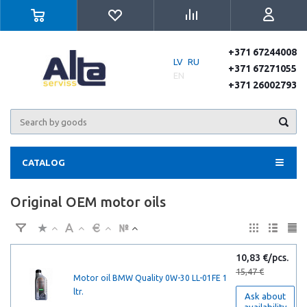
+371 67244008
LV
RU
+371 67271055
EN
+371 26002793
CATALOG
Original OEM motor oils
10,83 €/pcs.
15,47 €
Motor oil BMW Quality 0W-30 LL-01FE 1
ltr.
Ask about