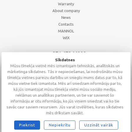
Warranty
About company
News
Contacts
MANNOL
WIX
+371 67244008
+371 67271055
Sīkdatnes
+371 26002793
Mūsu tīmekļa vietnē mēs izmantojam tehniskās, analītiskās un
mārketinga sīkdatnes. Tās ir nepieciešamas, lai nodrošinātu mūsu
tīmekļa vietnes pareizu darbību un sniegtu mums datus par to, kā
mūsu vietne tiek izmantota. Mēs arī sniedzam informāciju par to,
kā jūs izmantojat mūsu tīmekļa vietni mūsu sociālo mediju,
reklāmas un analītikas partneriem, un tie var savienot šo
informāciju ar citu informāciju, ko jūs viņiem sniedzat vai ko tie
savāc caur saviem resursiem. Jūs varat izvēlēties, kuras sīkdatnes
mēs drīkstam savākt.
Piekrist
Nepiekrītu
Uzzināt vairāk
2026 © Altaserviss SIA