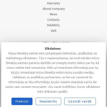
Warranty
About company
News
Contacts
MANNOL
WIX
+371 67244008
+371 67271055
Sīkdatnes
+371 26002793
Mūsu tīmekļa vietnē mēs izmantojam tehniskās, analītiskās un
mārketinga sīkdatnes. Tās ir nepieciešamas, lai nodrošinātu mūsu
tīmekļa vietnes pareizu darbību un sniegtu mums datus par to, kā
mūsu vietne tiek izmantota. Mēs arī sniedzam informāciju par to,
kā jūs izmantojat mūsu tīmekļa vietni mūsu sociālo mediju,
reklāmas un analītikas partneriem, un tie var savienot šo
informāciju ar citu informāciju, ko jūs viņiem sniedzat vai ko tie
savāc caur saviem resursiem. Jūs varat izvēlēties, kuras sīkdatnes
mēs drīkstam savākt.
Piekrist
Nepiekrītu
Uzzināt vairāk
2026 © Altaserviss SIA