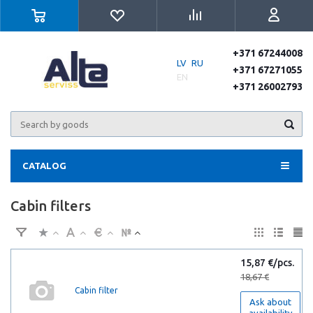
+371 67244008
LV
RU
+371 67271055
EN
+371 26002793
CATALOG
Cabin filters
15,87 €/pcs.
18,67 €
Cabin filter
Ask about