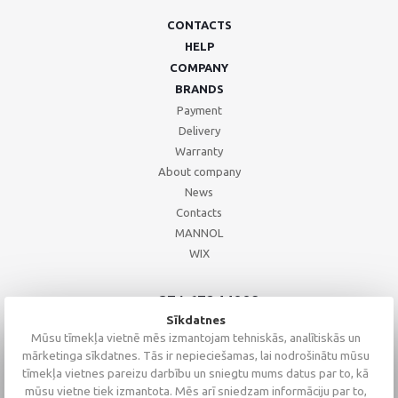
CONTACTS
HELP
COMPANY
BRANDS
Payment
Delivery
Warranty
About company
News
Contacts
MANNOL
WIX
+371 67244008
+371 67271055
Sīkdatnes
+371 26002793
Mūsu tīmekļa vietnē mēs izmantojam tehniskās, analītiskās un
mārketinga sīkdatnes. Tās ir nepieciešamas, lai nodrošinātu mūsu
tīmekļa vietnes pareizu darbību un sniegtu mums datus par to, kā
mūsu vietne tiek izmantota. Mēs arī sniedzam informāciju par to,