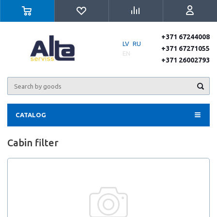
+371 67244008
LV
RU
+371 67271055
EN
+371 26002793
CATALOG
Cabin filter