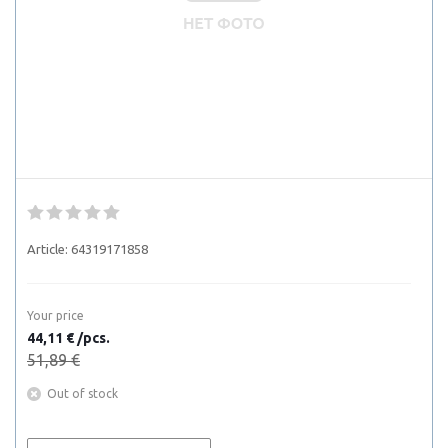
Article:
64319171858
Your price
44,11 € /pcs.
51,89 €
Out of stock