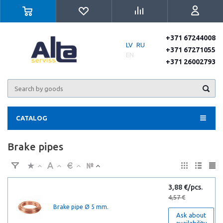
+371 67244008
LV
RU
+371 67271055
EN
+371 26002793
CATALOG
Brake pipes
3,88 €/pcs.
4,57 €
Brake pipe Ø 5 mm.
Ask about