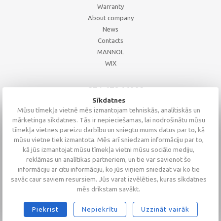
Warranty
About company
News
Contacts
MANNOL
WIX
+371 67244008
+371 67271055
Sīkdatnes
+371 26002793
Mūsu tīmekļa vietnē mēs izmantojam tehniskās, analītiskās un
mārketinga sīkdatnes. Tās ir nepieciešamas, lai nodrošinātu mūsu
tīmekļa vietnes pareizu darbību un sniegtu mums datus par to, kā
mūsu vietne tiek izmantota. Mēs arī sniedzam informāciju par to,
kā jūs izmantojat mūsu tīmekļa vietni mūsu sociālo mediju,
reklāmas un analītikas partneriem, un tie var savienot šo
informāciju ar citu informāciju, ko jūs viņiem sniedzat vai ko tie
savāc caur saviem resursiem. Jūs varat izvēlēties, kuras sīkdatnes
mēs drīkstam savākt.
Piekrist
Nepiekrītu
Uzzināt vairāk
2026 © Altaserviss SIA