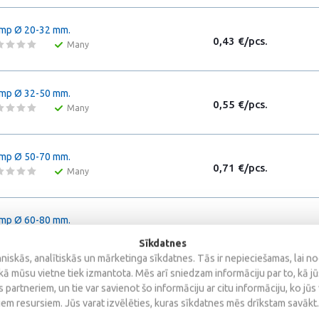
mp Ø 20-32 mm.
0,43 €/pcs.
Many
mp Ø 32-50 mm.
0,55 €/pcs.
Many
mp Ø 50-70 mm.
0,71 €/pcs.
Many
mp Ø 60-80 mm.
0,65 €/pcs.
Many
Sīkdatnes
iskās, analītiskās un mārketinga sīkdatnes. Tās ir nepieciešamas, lai n
kā mūsu vietne tiek izmantota. Mēs arī sniedzam informāciju par to, kā j
mp Ø 70-90 mm.
 partneriem, un tie var savienot šo informāciju ar citu informāciju, ko jūs
0,70 €/pcs.
Many
iem resursiem. Jūs varat izvēlēties, kuras sīkdatnes mēs drīkstam savākt.