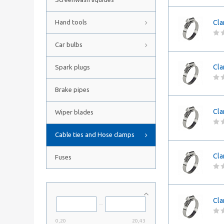
Hand tools
Cla
Car bulbs
Cla
Spark plugs
Brake pipes
Cla
Wiper blades
Cable ties and Hose clamps
Cla
Fuses
Cla
0,20
20,43