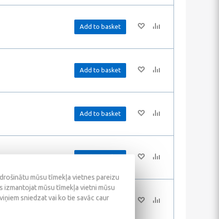
Add to basket
Add to basket
Add to basket
Add to basket
odrošinātu mūsu tīmekļa vietnes pareizu
ūs izmantojat mūsu tīmekļa vietni mūsu
 viņiem sniedzat vai ko tie savāc caur
Add to basket