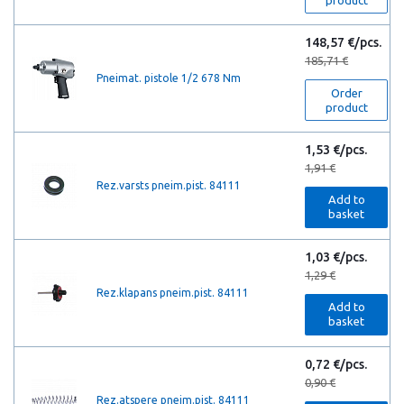
product
148,57 €/pcs.
185,71 €
Pneimat. pistole 1/2 678 Nm
Order
product
1,53 €/pcs.
1,91 €
Rez.varsts pneim.pist. 84111
Add to
basket
1,03 €/pcs.
1,29 €
Rez.klapans pneim.pist. 84111
Add to
basket
0,72 €/pcs.
0,90 €
Rez.atspere pneim.pist. 84111