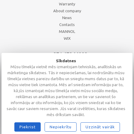
Warranty
About company
News
Contacts
MANNOL
WIX
+371 67244008
+371 67271055
Sīkdatnes
+371 26002793
Mūsu tīmekļa vietnē mēs izmantojam tehniskās, analītiskās un
mārketinga sīkdatnes. Tās ir nepieciešamas, lai nodrošinātu mūsu
tīmekļa vietnes pareizu darbību un sniegtu mums datus par to, kā
mūsu vietne tiek izmantota. Mēs arī sniedzam informāciju par to,
kā jūs izmantojat mūsu tīmekļa vietni mūsu sociālo mediju,
reklāmas un analītikas partneriem, un tie var savienot šo
informāciju ar citu informāciju, ko jūs viņiem sniedzat vai ko tie
savāc caur saviem resursiem. Jūs varat izvēlēties, kuras sīkdatnes
mēs drīkstam savākt.
Piekrist
Nepiekrītu
Uzzināt vairāk
2026 © Altaserviss SIA