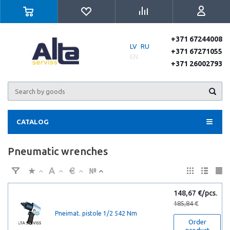
+371 67244008
LV
RU
+371 67271055
EN
+371 26002793
CATALOG
Pneumatic wrenches
148,67 €/pcs.
185,84 €
Pneimat. pistole 1/2 542 Nm
Order