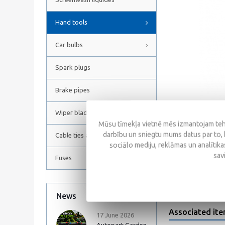
Hand tools
Car bulbs
Spark plugs
Brake pipes
Wiper blades
Mūsu tīmekļa vietnē mēs izmantojam tehn
darbību un sniegtu mums datus par to, 
Cable ties and Hose clamps
sociālo mediju, reklāmas un analītikas
Reviews
sav
Fuses
News
All news
Associated it
17 June 2026