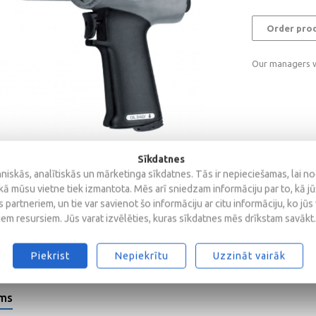
Order pro
Our managers wi
Sīkdatnes
iskās, analītiskās un mārketinga sīkdatnes. Tās ir nepieciešamas, lai n
kā mūsu vietne tiek izmantota. Mēs arī sniedzam informāciju par to, kā j
 partneriem, un tie var savienot šo informāciju ar citu informāciju, ko jūs
iem resursiem. Jūs varat izvēlēties, kuras sīkdatnes mēs drīkstam savākt.
Piekrist
Nepiekrītu
Uzzināt vairāk
ems