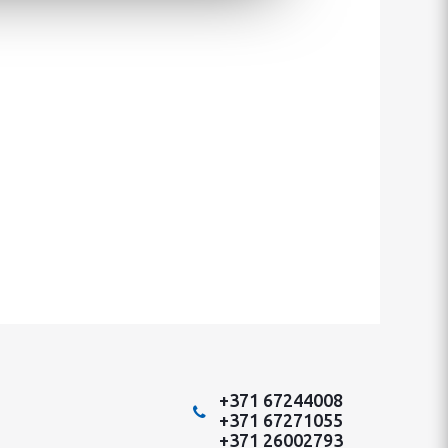
+371 67244008
+371 67271055
+371 26002793