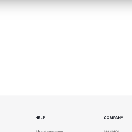
HELP
COMPANY
About company
MANNOL