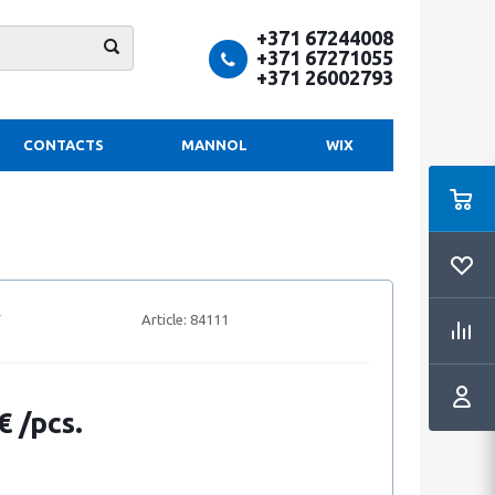
+371 67244008
+371 67271055
+371 26002793
CONTACTS
MANNOL
WIX
Article:
84111
€ /pcs.