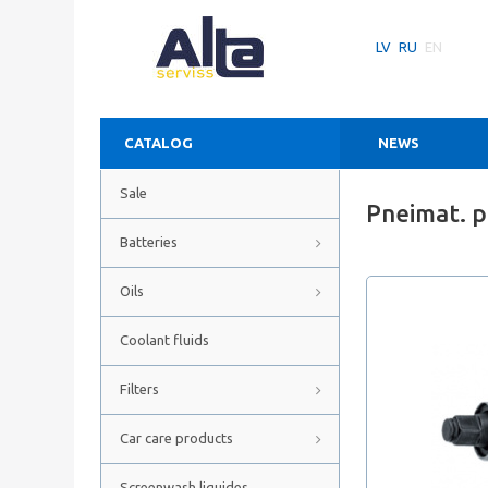
LV
RU
EN
CATALOG
NEWS
Sale
Pneimat. p
Batteries
Oils
Coolant fluids
Filters
Car care products
Screenwash liquides