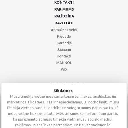
KONTAKTI
PAR MUMS
PALĪDZĪBA
RAŽOTĀJI
Apmaksas veidi
Piegāde
Garāntija
Jaunumi
Kontakti
MANNOL
WIX
+371 67244008
+371 67271055
Sīkdatnes
+371 26002793
Mūsu tīmekļa vietnē mēs izmantojam tehniskās, analītiskās un
mārketinga sīkdatnes. Tās ir nepieciešamas, lai nodrošinātu mūsu
tīmekļa vietnes pareizu darbību un sniegtu mums datus par to, kā
mūsu vietne tiek izmantota. Mēs arī sniedzam informāciju par to,
kā jūs izmantojat mūsu tīmekļa vietni mūsu sociālo mediju,
reklāmas un analītikas partneriem, un tie var savienot šo