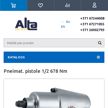
+371 67244008
LV
RU
+371 67271055
EN
+371 26002793
KATALOGS
Pneimat. pistole 1/2 678 Nm