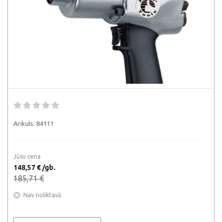
Arikuls:
84111
Jūsu cena
148,57 € /gb.
185,71 €
Nav noliktavā