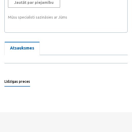
Jautāt par piejamību
Mūsu specialisti sazināsies ar Jūms
Atsauksmes
Līdzīgas preces