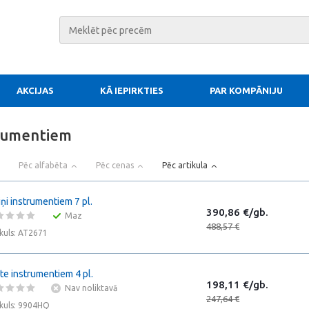
AKCIJAS
KĀ IEPIRKTIES
PAR KOMPĀNIJU
trumentiem
Pēc alfabēta
Pēc cenas
Pēc artikula
iņi instrumentiem 7 pl.
390,86 €/gb.
Maz
488,57 €
ikuls: AT2671
te instrumentiem 4 pl.
198,11 €/gb.
Nav noliktavā
247,64 €
ikuls: 9904HQ