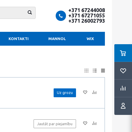
+371 67244008
+371 67271055
+371 26002793
KONTAKTI
MANNOL
WIX
Uz grozu
Jautāt par piejamību