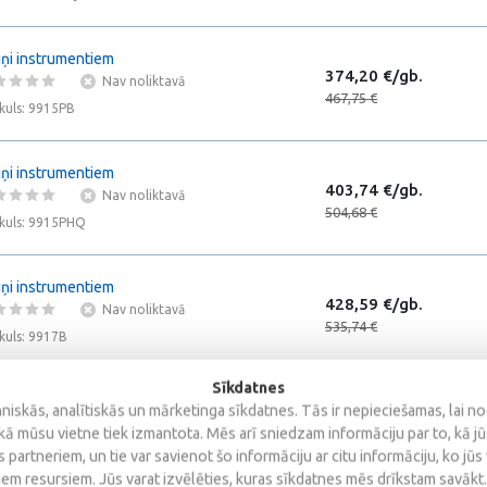
iņi instrumentiem
374,20 €/gb.
Nav noliktavā
467,75 €
ikuls: 9915PB
iņi instrumentiem
403,74 €/gb.
Nav noliktavā
504,68 €
ikuls: 9915PHQ
iņi instrumentiem
428,59 €/gb.
Nav noliktavā
535,74 €
ikuls: 9917B
Sīkdatnes
te instrumentiem 6 pl. Top
iskās, analītiskās un mārketinga sīkdatnes. Tās ir nepieciešamas, lai n
134,51 €/gb.
Nav noliktavā
kā mūsu vietne tiek izmantota. Mēs arī sniedzam informāciju par to, kā j
168,14 €
ikuls: AC26601
 partneriem, un tie var savienot šo informāciju ar citu informāciju, ko jūs
iem resursiem. Jūs varat izvēlēties, kuras sīkdatnes mēs drīkstam savākt.