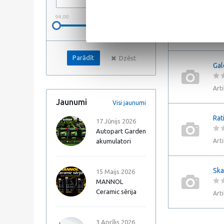
Kas
94,00
535,74
Art
Dzēst
Gal
Art
Jaunumi
Visi jaunumi
Rat
17 Jūnijs 2026
Autopart Garden
akumulatori
Art
Ska
15 Maijs 2026
MANNOL
Ceramic sērija
Art
3 Aprīlis 2026