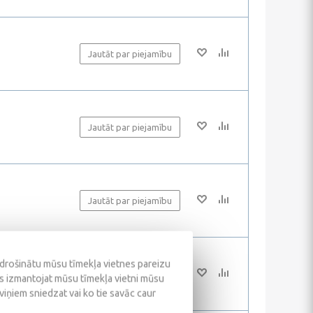
Jautāt par piejamību
Jautāt par piejamību
Jautāt par piejamību
odrošinātu mūsu tīmekļa vietnes pareizu
Jautāt par piejamību
ūs izmantojat mūsu tīmekļa vietni mūsu
 viņiem sniedzat vai ko tie savāc caur