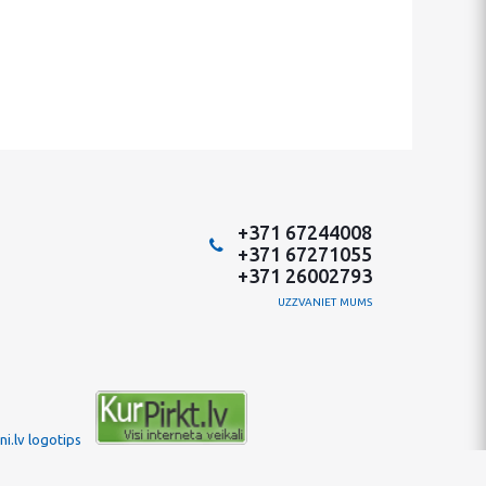
+371 67244008
+371 67271055
+371 26002793
UZZVANIET MUMS