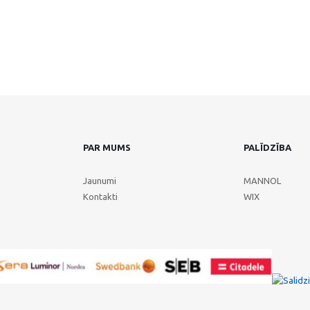
PAR MUMS
PALĪDZĪBA
Jaunumi
MANNOL
Kontakti
WIX
Klientu vērtējums
4.9
/
5
no
68
Alta Serviss