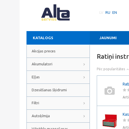
LV
RU
EN
KATALOGS
JAUNUMI
Akcijas preces
Ratiņi ins
Akumulatori
Pēc popularitātes
Eļļas
Rat
Dzesēšanas šķidrumi
Art
Filtri
Kas
Autoķīmija
Art
Vējstiklu mazgašanas