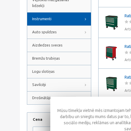
lidzekļi
Rat
Instrumenti
Art
Auto spuldzes
Aizdedzes sveces
Rat
Bremžu trubiņas
Art
Logu slotiņas
Rat
Savilcēji
Art
Drošinātāji
Kas
Mūsu tīmekļa vietnē mēs izmantojam tehn
darbību un sniegtu mums datus par to, 
Cena
Art
sociālo mediju, reklāmas un analītikas
sav