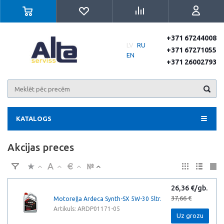
+371 67244008
LV
RU
+371 67271055
EN
+371 26002793
KATALOGS
Akcijas preces
26,36 €/gb.
37,66 €
Motoreļļa Ardeca Synth-SX 5W-30 5ltr.
Artikuls: ARDP01171-05
Uz grozu