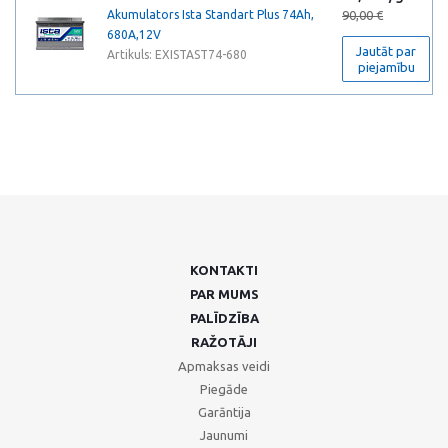
Akumulators Ista Standart Plus 74Ah,
90,00 €
680A,12V
Jautāt par
Artikuls: EXISTAST74-680
piejamību
KONTAKTI
PAR MUMS
PALĪDZĪBA
RAŽOTĀJI
Apmaksas veidi
Piegāde
Garāntija
Jaunumi