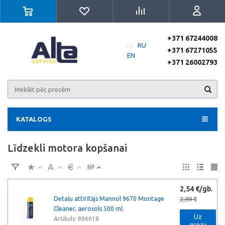
+371 67244008
LV
RU
+371 67271055
EN
+371 26002793
KATALOGS
Līdzekli motora kopšanai
2,54 €/gb.
Detaļu attīrītājs Mannol 9670 Montage
2,99 €
Cleaner, aerosols 500 ml.
Uz
Artikuls: 896618
grozu