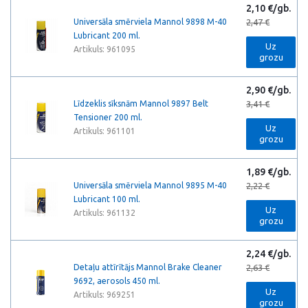
2,10 €/gb.
Universāla smērviela Mannol 9898 M-40
2,47 €
Lubricant 200 ml.
Uz
Artikuls: 961095
grozu
2,90 €/gb.
Līdzeklis sīksnām Mannol 9897 Belt
3,41 €
Tensioner 200 ml.
Uz
Artikuls: 961101
grozu
1,89 €/gb.
Universāla smērviela Mannol 9895 M-40
2,22 €
Lubricant 100 ml.
Uz
Artikuls: 961132
grozu
2,24 €/gb.
Detaļu attīrītājs Mannol Brake Cleaner
2,63 €
9692, aerosols 450 ml.
Uz
Artikuls: 969251
grozu