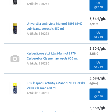
Uz
Artikuls: 950266
grozu
3,34 €/gb.
Universāla smērviela Mannol 9899 M-40
3,93 €
Lubricant, aerosols 450 ml.
Uz
Artikuls: 950273
grozu
3,30 €/gb.
Karburātoru attīrītājs Mannol 9970
3,88 €
Carburetor Cleaner, aerosols 600 ml.
Uz
Artikuls: 950280
grozu
3,69 €/gb.
EGR klapanu attīrītājs Mannol 9873 Intake
4,34 €
Valve Cleaner 400 ml.
Uz
Artikuls: 950298
grozu
3,36 €/gb.