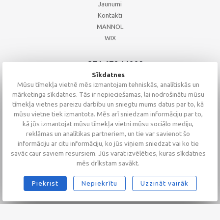
Jaunumi
Kontakti
MANNOL
WIX
+371 67244008
+371 67271055
Sīkdatnes
+371 26002793
Mūsu tīmekļa vietnē mēs izmantojam tehniskās, analītiskās un
mārketinga sīkdatnes. Tās ir nepieciešamas, lai nodrošinātu mūsu
tīmekļa vietnes pareizu darbību un sniegtu mums datus par to, kā
mūsu vietne tiek izmantota. Mēs arī sniedzam informāciju par to,
kā jūs izmantojat mūsu tīmekļa vietni mūsu sociālo mediju,
reklāmas un analītikas partneriem, un tie var savienot šo
informāciju ar citu informāciju, ko jūs viņiem sniedzat vai ko tie
savāc caur saviem resursiem. Jūs varat izvēlēties, kuras sīkdatnes
mēs drīkstam savākt.
Piekrist
Nepiekrītu
Uzzināt vairāk
2026 © Altaserviss SIA
Klientu vērtējums
4.9
/
5
no
68
Alta Serviss
GTM-TKC3SJG