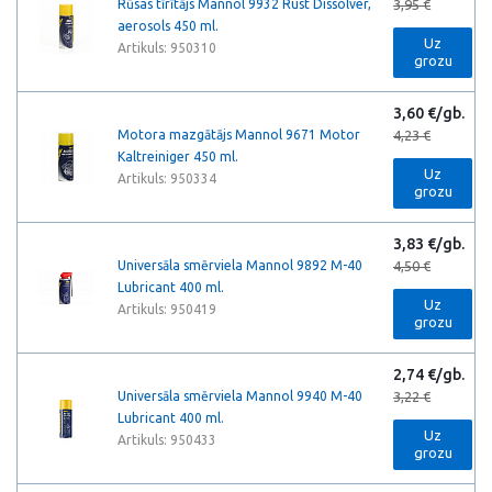
Rūsas tīrītājs Mannol 9932 Rust Dissolver,
3,95 €
aerosols 450 ml.
Uz
Artikuls: 950310
grozu
3,60 €/gb.
Motora mazgātājs Mannol 9671 Motor
4,23 €
Kaltreiniger 450 ml.
Uz
Artikuls: 950334
grozu
3,83 €/gb.
Universāla smērviela Mannol 9892 M-40
4,50 €
Lubricant 400 ml.
Uz
Artikuls: 950419
grozu
2,74 €/gb.
Universāla smērviela Mannol 9940 M-40
3,22 €
Lubricant 400 ml.
Uz
Artikuls: 950433
grozu