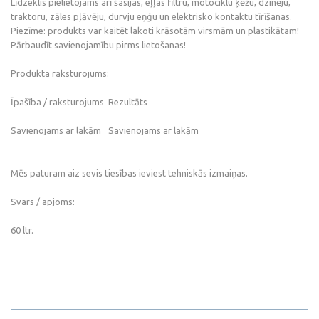
Līdzeklis pielietojams arī šasijas, eļļas filtru, motociklu ķēžu, dzinēju,
traktoru, zāles pļāvēju, durvju eņģu un elektrisko kontaktu tīrīšanas.
Piezīme: produkts var kaitēt lakoti krāsotām virsmām un plastikātam!
Pārbaudīt savienojamību pirms lietošanas!
Produkta raksturojums:
Īpašība / raksturojums
Rezultāts
Savienojams ar lakām
Savienojams ar lakām
Mēs paturam aiz sevis tiesības ieviest tehniskās izmaiņas.
Svars / apjoms:
60 ltr.