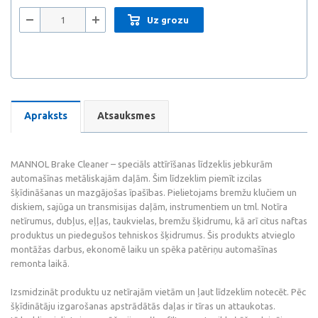
Uz grozu
Apraksts
Atsauksmes
MANNOL Brake Cleaner – speciāls attīrīšanas līdzeklis jebkurām
automašīnas metāliskajām daļām. Šim līdzeklim piemīt izcilas
šķīdināšanas un mazgājošas īpašības. Pielietojams bremžu klučiem un
diskiem, sajūga un transmisijas daļām, instrumentiem un tml. Notīra
netīrumus, dubļus, eļļas, taukvielas, bremžu šķidrumu, kā arī citus naftas
produktus un piedegušos tehniskos šķidrumus. Šis produkts atvieglo
montāžas darbus, ekonomē laiku un spēka patēriņu automašīnas
remonta laikā.
Izsmidzināt produktu uz netīrajām vietām un ļaut līdzeklim notecēt. Pēc
šķīdinātāju izgarošanas apstrādātās daļas ir tīras un attaukotas.