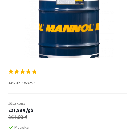
Arikuls:
969252
Jūsu cena
221,88 € /gb.
261,03 €
Pietiekami