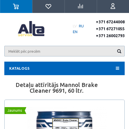
+371 67244008
LV
RU
+371 67271055
EN
+371 26002793
KATALOGS
Detaļu attīrītājs Mannol Brake
Cleaner 9691, 60 ltr.
Jaunums