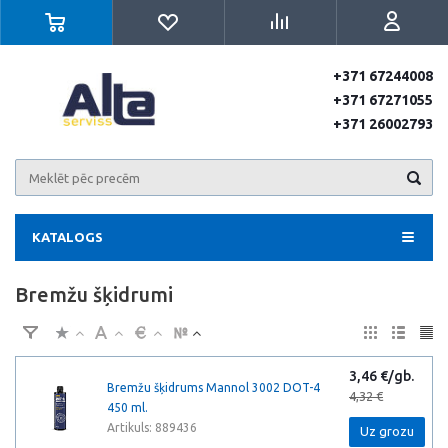
+371 67244008
+371 67271055
+371 26002793
KATALOGS
Bremžu šķidrumi
3,46 €/gb.
Bremžu šķidrums Mannol 3002 DOT-4
4,32 €
450 ml.
Artikuls: 889436
Uz grozu