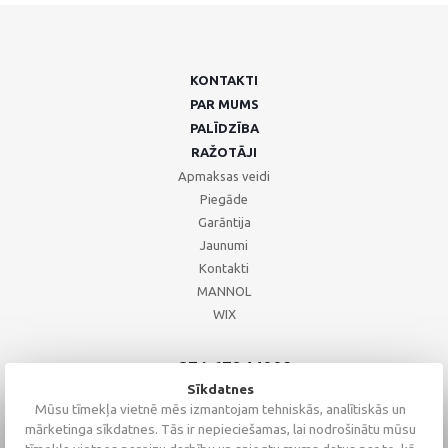
KONTAKTI
PAR MUMS
PALĪDZĪBA
RAŽOTĀJI
Apmaksas veidi
Piegāde
Garāntija
Jaunumi
Kontakti
MANNOL
WIX
+371 67244008
+371 67271055
Sīkdatnes
+371 26002793
Mūsu tīmekļa vietnē mēs izmantojam tehniskās, analītiskās un
mārketinga sīkdatnes. Tās ir nepieciešamas, lai nodrošinātu mūsu