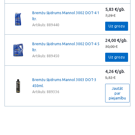
5,83 €/gb.
Bremžu šķidrums Mannol 3002 DOT-4 1
7,29 €
ltr.
Artikuls: 889440
Uz grozu
24,00 €/gb.
Bremžu šķidrums Mannol 3002 DOT-4 5
30,00 €
ltr.
Artikuls: 889450
Uz grozu
4,26 €/gb.
5,32 €
Bremžu šķidrums Mannol 3003 DOT-3
450ml.
Jautāt
Artikuls: 889336
par
piejamību