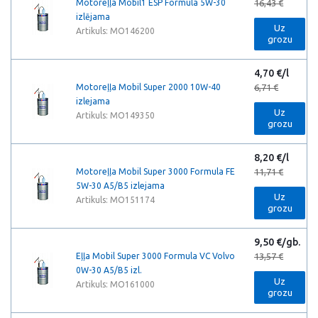
Motoreļļa Mobil1 ESP Formula 5W-30
16,43 €
izlējama
Uz
Artikuls: MO146200
grozu
4,70 €/l
Motoreļļa Mobil Super 2000 10W-40
6,71 €
izlejama
Uz
Artikuls: MO149350
grozu
8,20 €/l
Motoreļļa Mobil Super 3000 Formula FE
11,71 €
5W-30 A5/B5 izlejama
Uz
Artikuls: MO151174
grozu
9,50 €/gb.
Eļļa Mobil Super 3000 Formula VC Volvo
13,57 €
0W-30 A5/B5 izl.
Uz
Artikuls: MO161000
grozu