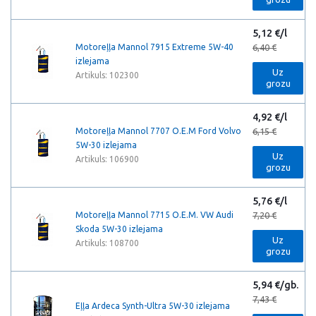
5,12 €/l
Motoreļļa Mannol 7915 Extreme 5W-40
6,40 €
izlejama
Uz
Artikuls: 102300
grozu
4,92 €/l
Motoreļļa Mannol 7707 O.E.M Ford Volvo
6,15 €
5W-30 izlejama
Uz
Artikuls: 106900
grozu
5,76 €/l
Motoreļļa Mannol 7715 O.E.M. VW Audi
7,20 €
Skoda 5W-30 izlejama
Uz
Artikuls: 108700
grozu
5,94 €/gb.
7,43 €
Eļļa Ardeca Synth-Ultra 5W-30 izlejama