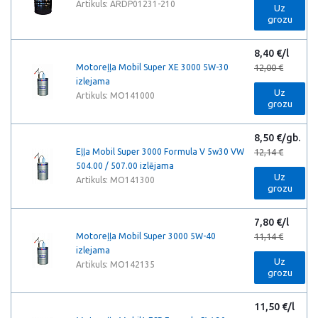
Artikuls: ARDP01231-210
Uz
grozu
8,40 €/l
Motoreļļa Mobil Super XE 3000 5W-30
12,00 €
izlejama
Uz
Artikuls: MO141000
grozu
8,50 €/gb.
Eļļa Mobil Super 3000 Formula V 5w30 VW
12,14 €
504.00 / 507.00 izlējama
Uz
Artikuls: MO141300
grozu
7,80 €/l
Motoreļļa Mobil Super 3000 5W-40
11,14 €
izlejama
Uz
Artikuls: MO142135
grozu
11,50 €/l