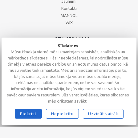
Jaunumi
Kontakti
MANNOL
WIX
+371 67244008
+371 67271055
Sīkdatnes
+371 26002793
Mūsu tīmekļa vietnē mēs izmantojam tehniskās, analītiskās un
mārketinga sīkdatnes. Tās ir nepieciešamas, lai nodrošinātu mūsu
tīmekļa vietnes pareizu darbību un sniegtu mums datus par to, kā
mūsu vietne tiek izmantota. Mēs arī sniedzam informāciju par to,
kā jūs izmantojat mūsu tīmekļa vietni mūsu sociālo mediju,
reklāmas un analītikas partneriem, un tie var savienot šo
informāciju ar citu informāciju, ko jūs viņiem sniedzat vai ko tie
savāc caur saviem resursiem. Jūs varat izvēlēties, kuras sīkdatnes
mēs drīkstam savākt.
Piekrist
Nepiekrītu
Uzzināt vairāk
2026 © Altaserviss SIA
Klientu vērtējums
4.9
/
5
no
68
Alta Serviss
GTM-TKC3SJG