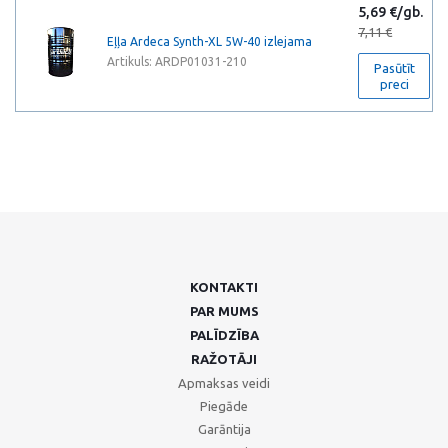
5,69 €/gb.
7,11 €
Eļļa Ardeca Synth-XL 5W-40 izlejama
Artikuls: ARDP01031-210
Pasūtīt
preci
KONTAKTI
PAR MUMS
PALĪDZĪBA
RAŽOTĀJI
Apmaksas veidi
Piegāde
Garāntija