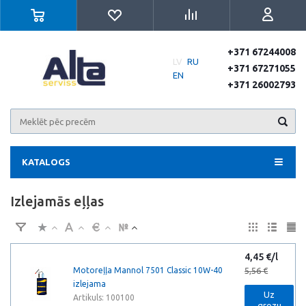
+371 67244008
LV
RU
+371 67271055
EN
+371 26002793
KATALOGS
Izlejamās eļļas
4,45 €/l
Motoreļļa Mannol 7501 Classic 10W-40
5,56 €
izlejama
Uz
Artikuls: 100100
grozu