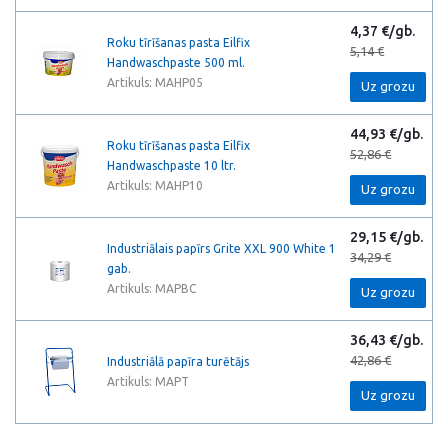
4,37 €/gb.
Roku tīrīšanas pasta Eilfix
5,14 €
Handwaschpaste 500 ml.
Artikuls: MAHP05
Uz grozu
44,93 €/gb.
Roku tīrīšanas pasta Eilfix
52,86 €
Handwaschpaste 10 ltr.
Artikuls: MAHP10
Uz grozu
29,15 €/gb.
Industriālais papīrs Grite XXL 900 White 1
34,29 €
gab.
Artikuls: MAPBC
Uz grozu
36,43 €/gb.
42,86 €
Industriālā papīra turētājs
Artikuls: MAPT
Uz grozu