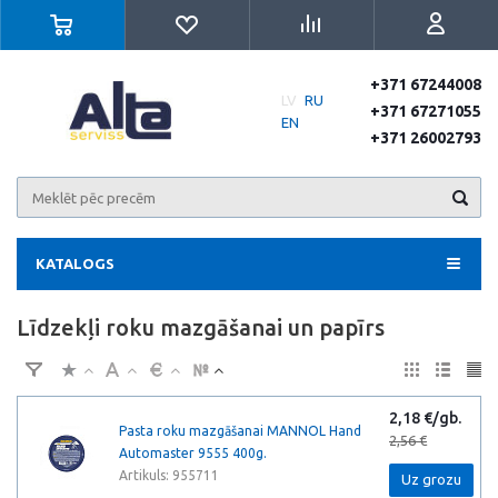
+371 67244008
LV
RU
+371 67271055
EN
+371 26002793
KATALOGS
Līdzekļi roku mazgāšanai un papīrs
2,18 €/gb.
Pasta roku mazgāšanai MANNOL Hand
2,56 €
Automaster 9555 400g.
Artikuls: 955711
Uz grozu