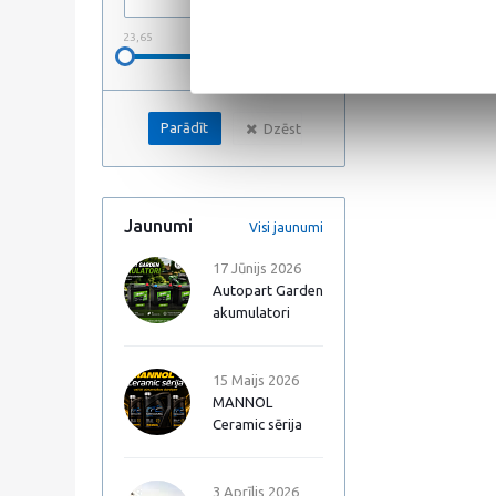
23,65
125,77
Dzēst
Jaunumi
Visi jaunumi
17 Jūnijs 2026
Autopart Garden
akumulatori
15 Maijs 2026
MANNOL
Ceramic sērija
3 Aprīlis 2026