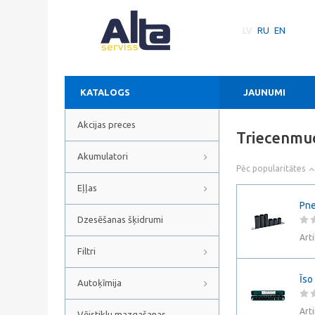
LV
RU
EN
KATALOGS
JAUNUMI
Akcijas preces
Triecenmu
Akumulatori
Pēc popularitātes
Eļļas
Pne
Dzesēšanas šķidrumi
Art
Filtri
Īso
Autoķīmija
Art
Vējstiklu mazgašanas