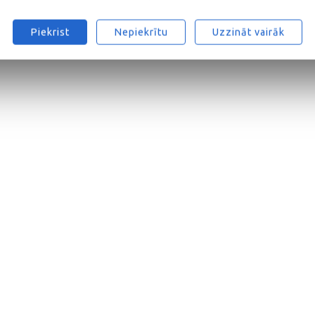
Piekrist
Nepiekrītu
Uzzināt vairāk