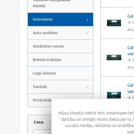
lidzekļi
Gār
Instrumenti
Art
Auto spuldzes
Aizdedzes sveces
Gār
vie
Bremžu trubiņas
Art
Logu slotiņas
Gār
Savilcēji
vie
Drošinātāji
Art
Mūsu tīmekļa vietnē mēs izmantojam tehn
darbību un sniegtu mums datus par to, 
Cena
sociālo mediju, reklāmas un analītikas
sav