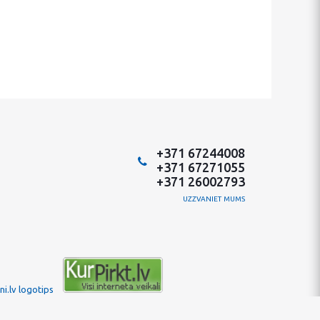
+371 67244008
+371 67271055
+371 26002793
UZZVANIET MUMS