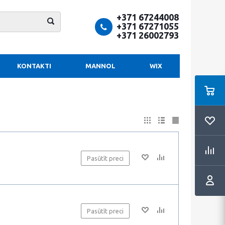
+371 67244008
+371 67271055
+371 26002793
KONTAKTI
MANNOL
WIX
Pasūtīt preci
Pasūtīt preci