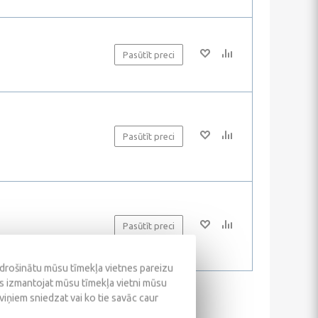
Pasūtīt preci
Pasūtīt preci
Pasūtīt preci
odrošinātu mūsu tīmekļa vietnes pareizu
ūs izmantojat mūsu tīmekļa vietni mūsu
 viņiem sniedzat vai ko tie savāc caur