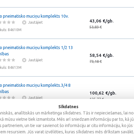
o pneimatisko muciņu komplekts 10v.
43,06 €/gb.
Jautājiet
53,83 €
ikuls: 84610M
o pneimatisko muciņu komplekts 1/2 13
nības
58,54 €/gb.
Jautājiet
73,18 €
ikuls: 84613M
o pneimatisko muciņu komplekts.3/4 8
nības
100,62 €/gb.
Jautājiet
125,77 €
ikuls: 86608M
Sīkdatnes
iskās, analītiskās un mārketinga sīkdatnes. Tās ir nepieciešamas, lai n
kā mūsu vietne tiek izmantota. Mēs arī sniedzam informāciju par to, kā j
 partneriem, un tie var savienot šo informāciju ar citu informāciju, ko jūs
iem resursiem. Jūs varat izvēlēties, kuras sīkdatnes mēs drīkstam savākt.