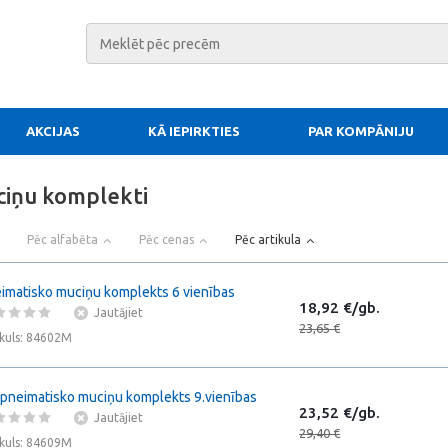
AKCIJAS
KĀ IEPIRKTIES
PAR KOMPĀNIJU
ciņu komplekti
Pēc alfabēta
Pēc cenas
Pēc artikula
imatisko muciņu komplekts 6 vienības
18,92 €/gb.
Jautājiet
23,65 €
ikuls: 84602M
 pneimatisko muciņu komplekts 9.vienības
23,52 €/gb.
Jautājiet
29,40 €
ikuls: 84609M