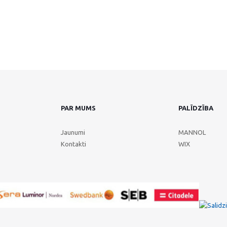
PAR MUMS
PALĪDZĪBA
Jaunumi
MANNOL
Kontakti
WIX
Klientu vērtējums
4.9
/
5
no
68
Alta Serviss