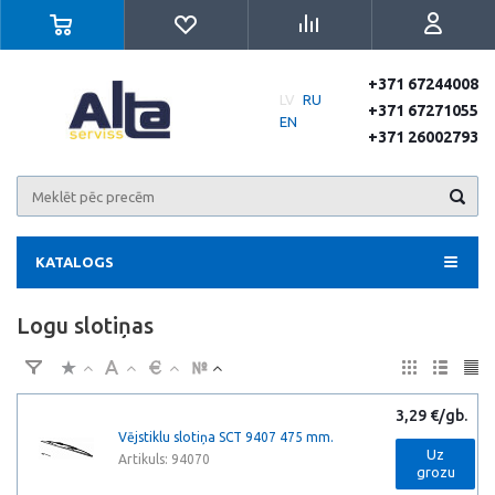
+371 67244008
LV
RU
+371 67271055
EN
+371 26002793
KATALOGS
Logu slotiņas
3,29 €/gb.
Vējstiklu slotiņa SCT 9407 475 mm.
Uz
Artikuls: 94070
grozu