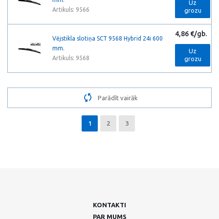
Uz
Artikuls: 9566
grozu
4,86 €/gb.
Vējstikla slotiņa SCT 9568 Hybrid 24i 600
mm.
Uz
Artikuls: 9568
grozu
Parādīt vairāk
1
2
3
KONTAKTI
PAR MUMS