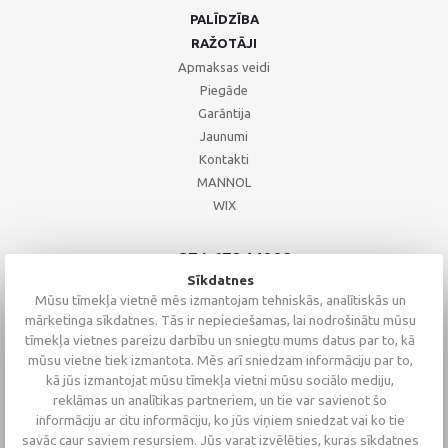
PALĪDZĪBA
RAŽOTĀJI
Apmaksas veidi
Piegāde
Garāntija
Jaunumi
Kontakti
MANNOL
WIX
+371 67244008
+371 67271055
Sīkdatnes
+371 26002793
Mūsu tīmekļa vietnē mēs izmantojam tehniskās, analītiskās un
mārketinga sīkdatnes. Tās ir nepieciešamas, lai nodrošinātu mūsu
tīmekļa vietnes pareizu darbību un sniegtu mums datus par to, kā
mūsu vietne tiek izmantota. Mēs arī sniedzam informāciju par to,
kā jūs izmantojat mūsu tīmekļa vietni mūsu sociālo mediju,
reklāmas un analītikas partneriem, un tie var savienot šo
informāciju ar citu informāciju, ko jūs viņiem sniedzat vai ko tie
savāc caur saviem resursiem. Jūs varat izvēlēties, kuras sīkdatnes