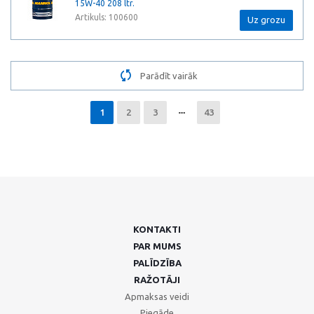
15W-40 208 ltr.
Artikuls: 100600
Uz grozu
Parādīt vairāk
1
2
3
43
KONTAKTI
PAR MUMS
PALĪDZĪBA
RAŽOTĀJI
Apmaksas veidi
Piegāde