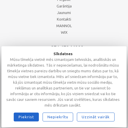
Garāntija
Jaunumi
Kontakti
MANNOL
WIX
+371 67244008
+371 67271055
Sīkdatnes
+371 26002793
Mūsu tīmekļa vietnē mēs izmantojam tehniskās, analītiskās un
mārketinga sīkdatnes. Tās ir nepieciešamas, lai nodrošinātu mūsu
tīmekļa vietnes pareizu darbību un sniegtu mums datus par to, kā
mūsu vietne tiek izmantota. Mēs arī sniedzam informāciju par to,
kā jūs izmantojat mūsu tīmekļa vietni mūsu sociālo mediju,
reklāmas un analītikas partneriem, un tie var savienot šo
informāciju ar citu informāciju, ko jūs viņiem sniedzat vai ko tie
savāc caur saviem resursiem. Jūs varat izvēlēties, kuras sīkdatnes
mēs drīkstam savākt.
Piekrist
Nepiekrītu
Uzzināt vairāk
2026 © Altaserviss SIA