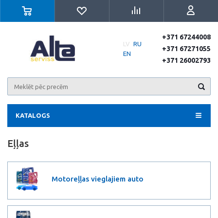
+371 67244008
LV
RU
+371 67271055
EN
+371 26002793
KATALOGS
Eļļas
Motoreļļas vieglajiem auto