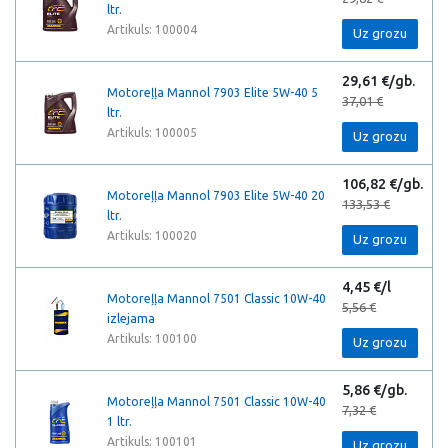
ltr.
Artikuls: 100004
Uz grozu
29,61 €/gb.
Motoreļļa Mannol 7903 Elite 5W-40 5
37,01 €
ltr.
Artikuls: 100005
Uz grozu
106,82 €/gb.
Motoreļļa Mannol 7903 Elite 5W-40 20
133,53 €
ltr.
Artikuls: 100020
Uz grozu
4,45 €/l
Motoreļļa Mannol 7501 Classic 10W-40
5,56 €
izlejama
Artikuls: 100100
Uz grozu
5,86 €/gb.
Motoreļļa Mannol 7501 Classic 10W-40
7,32 €
1 ltr.
Artikuls: 100101
Uz grozu