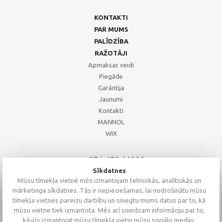
KONTAKTI
PAR MUMS
PALĪDZĪBA
RAŽOTĀJI
Apmaksas veidi
Piegāde
Garāntija
Jaunumi
Kontakti
MANNOL
WIX
+371 67244008
+371 67271055
Sīkdatnes
+371 26002793
Mūsu tīmekļa vietnē mēs izmantojam tehniskās, analītiskās un
mārketinga sīkdatnes. Tās ir nepieciešamas, lai nodrošinātu mūsu
tīmekļa vietnes pareizu darbību un sniegtu mums datus par to, kā
mūsu vietne tiek izmantota. Mēs arī sniedzam informāciju par to,
kā jūs izmantojat mūsu tīmekļa vietni mūsu sociālo mediju,