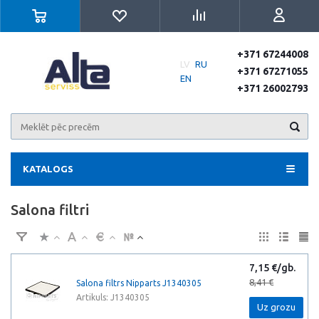
+371 67244008
LV
RU
+371 67271055
EN
+371 26002793
KATALOGS
Salona filtri
7,15 €/gb.
8,41 €
Salona filtrs Nipparts J1340305
Artikuls: J1340305
Uz grozu