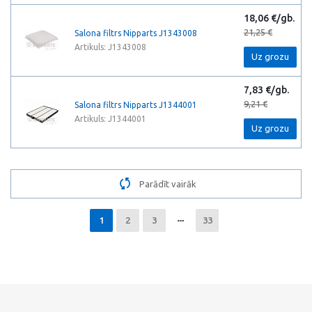
18,06 €/gb.
21,25 €
Salona filtrs Nipparts J1343008
Artikuls: J1343008
Uz grozu
7,83 €/gb.
9,21 €
Salona filtrs Nipparts J1344001
Artikuls: J1344001
Uz grozu
Parādīt vairāk
1
2
3
33