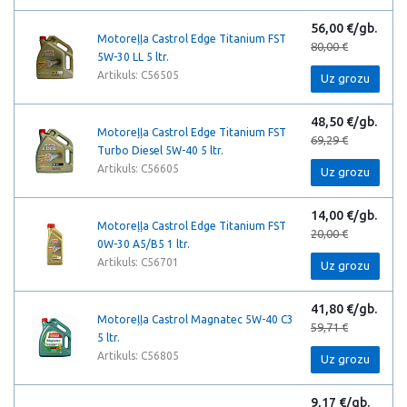
56,00 €/gb.
Motoreļļa Castrol Edge Titanium FST
80,00 €
5W-30 LL 5 ltr.
Artikuls: C56505
Uz grozu
48,50 €/gb.
Motoreļļa Castrol Edge Titanium FST
69,29 €
Turbo Diesel 5W-40 5 ltr.
Artikuls: C56605
Uz grozu
14,00 €/gb.
Motoreļļa Castrol Edge Titanium FST
20,00 €
0W-30 A5/B5 1 ltr.
Artikuls: C56701
Uz grozu
41,80 €/gb.
Motoreļļa Castrol Magnatec 5W-40 C3
59,71 €
5 ltr.
Artikuls: C56805
Uz grozu
9,17 €/gb.