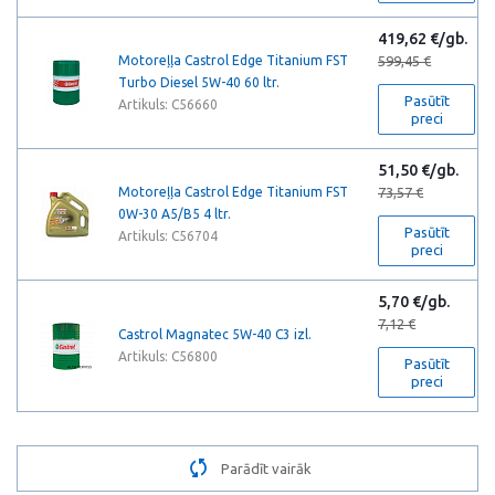
419,62 €/gb.
Motoreļļa Castrol Edge Titanium FST
599,45 €
Turbo Diesel 5W-40 60 ltr.
Pasūtīt
Artikuls: C56660
preci
51,50 €/gb.
Motoreļļa Castrol Edge Titanium FST
73,57 €
0W-30 A5/B5 4 ltr.
Pasūtīt
Artikuls: C56704
preci
5,70 €/gb.
7,12 €
Castrol Magnatec 5W-40 C3 izl.
Artikuls: C56800
Pasūtīt
preci
Parādīt vairāk