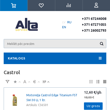
+371 67244008
LV
RU
+371 67271055
EN
+371 26002793
KATALOGS
Castrol
12,60 €/gb.
Motoreļļa Castrol Edge Titanium FST
18,00 €
5W-30 LL 1 ltr.
Artikuls: C56501
Uz grozu