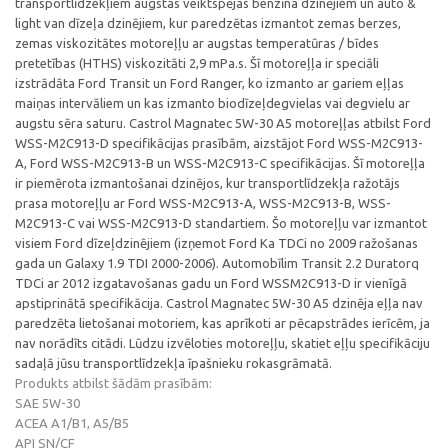
transportlīdzekļiem augstas veiktspējas benzīna dzinējiem un auto &
light van dīzeļa dzinējiem, kur paredzētas izmantot zemas berzes,
zemas viskozitātes motoreļļu ar augstas temperatūras / bīdes
pretetības (HTHS) viskozitāti 2,9 mPa.s. Šī motoreļļa ir speciāli
izstrādāta Ford Transit un Ford Ranger, ko izmanto ar gariem eļļas
maiņas intervāliem un kas izmanto biodīzeļdegvielas vai degvielu ar
augstu sēra saturu. Castrol Magnatec 5W-30 A5 motoreļļas atbilst Ford
WSS-M2C913-D specifikācijas prasībām, aizstājot Ford WSS-M2C913-
A, Ford WSS-M2C913-B un WSS-M2C913-C specifikācijas. Šī motoreļļa
ir piemērota izmantošanai dzinējos, kur transportlīdzekļa ražotājs
prasa motoreļļu ar Ford WSS-M2C913-A, WSS-M2C913-B, WSS-
M2C913-C vai WSS-M2C913-D standartiem. Šo motoreļļu var izmantot
visiem Ford dīzeļdzinējiem (izņemot Ford Ka TDCi no 2009 ražošanas
gada un Galaxy 1.9 TDI 2000-2006). Automobīlim Transit 2.2 Duratorq
TDCi ar 2012 izgatavošanas gadu un Ford WSSM2C913-D ir vienīgā
apstiprinātā specifikācija. Castrol Magnatec 5W-30 A5 dzinēja eļļa nav
paredzēta lietošanai motoriem, kas aprīkoti ar pēcapstrādes ierīcēm, ja
nav norādīts citādi. Lūdzu izvēloties motoreļļu, skatiet eļļu specifikāciju
sadaļā jūsu transportlīdzekļa īpašnieku rokasgrāmatā.
Produkts atbilst šādām prasībām:
SAE 5W-30
ACEA A1/B1, A5/B5
API SN/CF