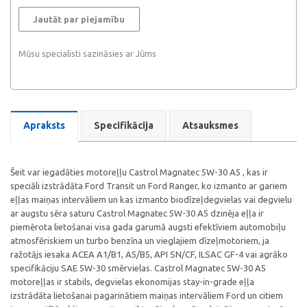
Jautāt par piejamību
Mūsu specialisti sazināsies ar Jūms
Apraksts
Specifikācija
Atsauksmes
Šeit var iegadāties motoreļļu Castrol Magnatec 5W-30 A5 , kas ir
speciāli izstrādāta Ford Transit un Ford Ranger, ko izmanto ar gariem
eļļas maiņas intervāliem un kas izmanto biodīzeļdegvielas vai degvielu
ar augstu sēra saturu Castrol Magnatec 5W-30 A5 dzinēja eļļa ir
piemērota lietošanai visa gada garumā augsti efektīviem automobiļu
atmosfēriskiem un turbo benzīna un vieglajiem dīzeļmotoriem, ja
ražotājs iesaka ACEA A1/B1, A5/B5, API SN/CF, ILSAC GF-4 vai agrāko
specifikāciju SAE 5W-30 smērvielas. Castrol Magnatec 5W-30 A5
motoreļļas ir stabils, degvielas ekonomijas stay-in-grade eļļa
izstrādāta lietošanai pagarinātiem maiņas intervāliem Ford un citiem