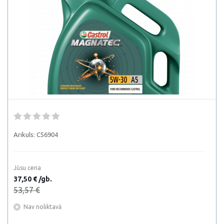
Arikuls:
C56904
Jūsu cena
37,50 € /gb.
53,57 €
Nav noliktavā