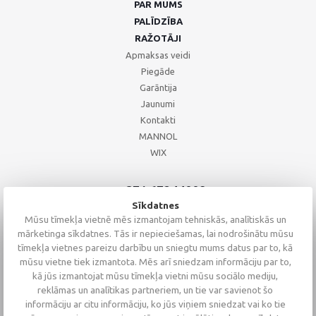
PAR MUMS
PALĪDZĪBA
RAŽOTĀJI
Apmaksas veidi
Piegāde
Garāntija
Jaunumi
Kontakti
MANNOL
WIX
+371 67244008
+371 67271055
Sīkdatnes
+371 26002793
Mūsu tīmekļa vietnē mēs izmantojam tehniskās, analītiskās un
mārketinga sīkdatnes. Tās ir nepieciešamas, lai nodrošinātu mūsu
tīmekļa vietnes pareizu darbību un sniegtu mums datus par to, kā
mūsu vietne tiek izmantota. Mēs arī sniedzam informāciju par to,
kā jūs izmantojat mūsu tīmekļa vietni mūsu sociālo mediju,
reklāmas un analītikas partneriem, un tie var savienot šo
informāciju ar citu informāciju, ko jūs viņiem sniedzat vai ko tie