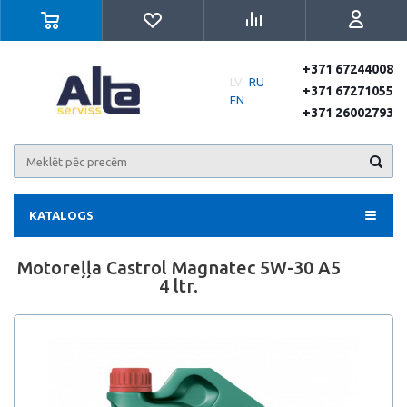
+371 67244008
LV
RU
+371 67271055
EN
+371 26002793
KATALOGS
Motoreļļa Castrol Magnatec 5W-30 A5
4 ltr.