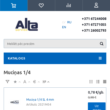
+371 67244008
LV
RU
+371 67271055
EN
+371 26002793
KATALOGS
Muciņas 1/4
0,78 €/gb.
0,98 €
Muciņa 1/4 SL 4 mm
Artikuls: 2021M04
Uz
grozu