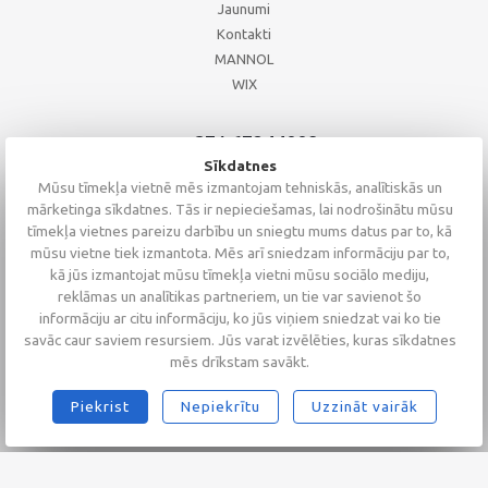
Jaunumi
Kontakti
MANNOL
WIX
+371 67244008
+371 67271055
Sīkdatnes
+371 26002793
Mūsu tīmekļa vietnē mēs izmantojam tehniskās, analītiskās un
mārketinga sīkdatnes. Tās ir nepieciešamas, lai nodrošinātu mūsu
tīmekļa vietnes pareizu darbību un sniegtu mums datus par to, kā
mūsu vietne tiek izmantota. Mēs arī sniedzam informāciju par to,
kā jūs izmantojat mūsu tīmekļa vietni mūsu sociālo mediju,
reklāmas un analītikas partneriem, un tie var savienot šo
informāciju ar citu informāciju, ko jūs viņiem sniedzat vai ko tie
savāc caur saviem resursiem. Jūs varat izvēlēties, kuras sīkdatnes
mēs drīkstam savākt.
Piekrist
Nepiekrītu
Uzzināt vairāk
2026 © Altaserviss SIA
Klientu vērtējums
4.9
/
5
no
68
Alta Serviss
GTM-TKC3SJG