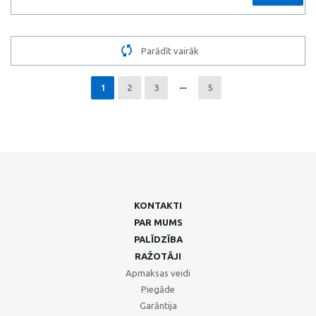
Parādīt vairāk
1
2
3
5
KONTAKTI
PAR MUMS
PALĪDZĪBA
RAŽOTĀJI
Apmaksas veidi
Piegāde
Garāntija