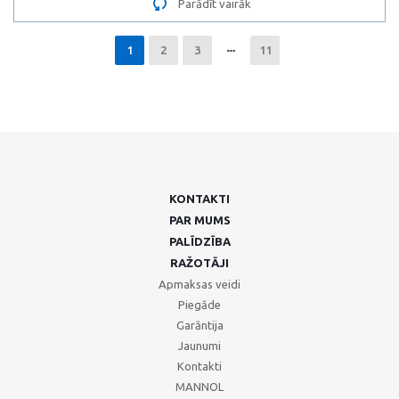
Parādīt vairāk
1
2
3
11
KONTAKTI
PAR MUMS
PALĪDZĪBA
RAŽOTĀJI
Apmaksas veidi
Piegāde
Garāntija
Jaunumi
Kontakti
MANNOL