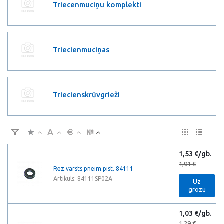
Triecenmuciņu komplekti
Triecienmuciņas
Triecienskrūvgrieži
1,53 €/gb.
1,91 €
Rez.varsts pneim.pist. 84111
Artikuls: 84111SP02A
Uz
grozu
1,03 €/gb.
1,29 €