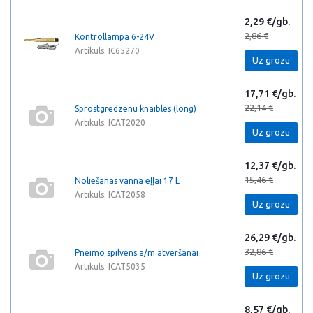
2,29 €/gb.
2,86 €
Kontrollampa 6-24V
Artikuls: IC65270
Uz grozu
17,71 €/gb.
22,14 €
Sprostgredzenu knaibles (long)
Artikuls: ICAT2020
Uz grozu
12,37 €/gb.
15,46 €
Noliešanas vanna eļļai 17 L
Artikuls: ICAT2058
Uz grozu
26,29 €/gb.
32,86 €
Pneimo spilvens a/m atveršanai
Artikuls: ICAT5035
Uz grozu
8,57 €/gb.