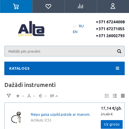
+371 67244008
LV
RU
+371 67271055
EN
+371 26002793
KATALOGS
Dažādi instrumenti
17,14 €/gb.
21,43 €
Riepu gaisa uzpild.pistole ar manom.
Artikuls: IC53
Uz grozu