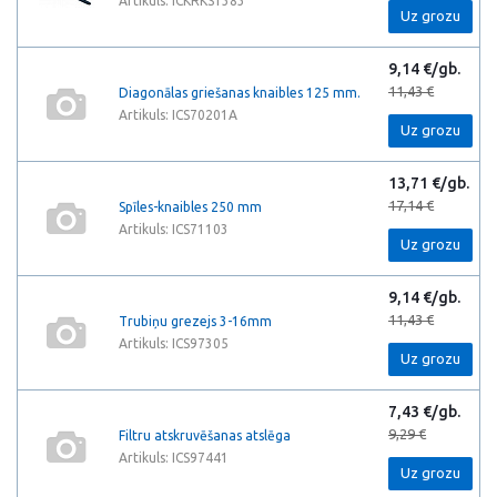
Artikuls: ICKRKS1383
Uz grozu
9,14 €/gb.
11,43 €
Diagonālas griešanas knaibles 125 mm.
Artikuls: ICS70201A
Uz grozu
13,71 €/gb.
17,14 €
Spīles-knaibles 250 mm
Artikuls: ICS71103
Uz grozu
9,14 €/gb.
11,43 €
Trubiņu grezejs 3-16mm
Artikuls: ICS97305
Uz grozu
7,43 €/gb.
9,29 €
Filtru atskruvēšanas atslēga
Artikuls: ICS97441
Uz grozu