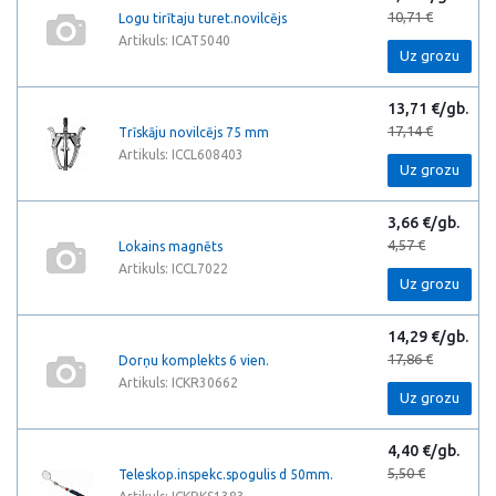
10,71 €
Logu tirītaju turet.novilcējs
Artikuls: ICAT5040
Uz grozu
13,71 €/gb.
17,14 €
Trīskāju novilcējs 75 mm
Artikuls: ICCL608403
Uz grozu
3,66 €/gb.
4,57 €
Lokains magnēts
Artikuls: ICCL7022
Uz grozu
14,29 €/gb.
17,86 €
Dorņu komplekts 6 vien.
Artikuls: ICKR30662
Uz grozu
4,40 €/gb.
5,50 €
Teleskop.inspekc.spogulis d 50mm.