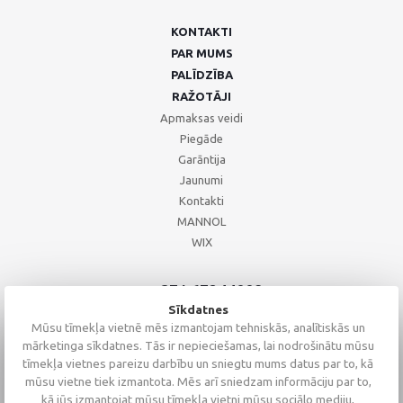
KONTAKTI
PAR MUMS
PALĪDZĪBA
RAŽOTĀJI
Apmaksas veidi
Piegāde
Garāntija
Jaunumi
Kontakti
MANNOL
WIX
+371 67244008
+371 67271055
Sīkdatnes
+371 26002793
Mūsu tīmekļa vietnē mēs izmantojam tehniskās, analītiskās un
mārketinga sīkdatnes. Tās ir nepieciešamas, lai nodrošinātu mūsu
tīmekļa vietnes pareizu darbību un sniegtu mums datus par to, kā
mūsu vietne tiek izmantota. Mēs arī sniedzam informāciju par to,
kā jūs izmantojat mūsu tīmekļa vietni mūsu sociālo mediju,