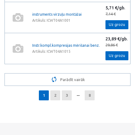
5,71 €/gb.
7,14 €
instruments virzuļu montāžai
Artikuls: ICWT04A1001
Uz grozu
23,89 €/gb.
29,86 €
Instr.kompl.kompresijas mērišanai benz.
Artikuls: ICWT04A1015
Uz grozu
Parādīt vairāk
1
2
3
8