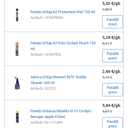
5,02 €/gb.
5,90 €
Paneļu tīrītājs K2 Protectant Mat 750 ml.
Artikuls: 10582PENA
Pasūtīt
preci
5,28 €/gb.
Paneļu tīrītājs K2 Polo Cockpit Peach 750
6,21 €
ml.
Pasūtīt
Artikuls: 10583PEA
preci
2,66 €/gb.
Salona tīrītājs Mannol 9976 Textile
3,13 €
Сleaner 500 ml.
Pasūtīt
Artikuls: 525235
preci
5,84 €/gb.
Paneļu tīrīšanas līdzeklis 6115 Cockpit-
6,87 €
Reiniger Apple 650ml.
Pasūtīt
Artikuls: 961157APP
preci