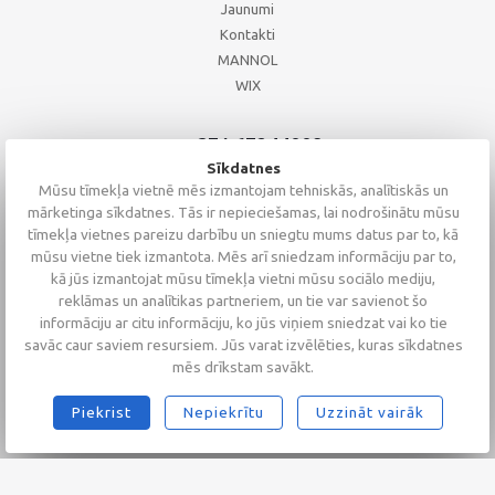
Jaunumi
Kontakti
MANNOL
WIX
+371 67244008
+371 67271055
Sīkdatnes
+371 26002793
Mūsu tīmekļa vietnē mēs izmantojam tehniskās, analītiskās un
mārketinga sīkdatnes. Tās ir nepieciešamas, lai nodrošinātu mūsu
tīmekļa vietnes pareizu darbību un sniegtu mums datus par to, kā
mūsu vietne tiek izmantota. Mēs arī sniedzam informāciju par to,
kā jūs izmantojat mūsu tīmekļa vietni mūsu sociālo mediju,
reklāmas un analītikas partneriem, un tie var savienot šo
informāciju ar citu informāciju, ko jūs viņiem sniedzat vai ko tie
savāc caur saviem resursiem. Jūs varat izvēlēties, kuras sīkdatnes
mēs drīkstam savākt.
Piekrist
Nepiekrītu
Uzzināt vairāk
2026 © Altaserviss SIA
Klientu vērtējums
4.9
/
5
no
68
Alta Serviss
GTM-TKC3SJG