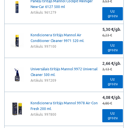
Paneļu tīrītājs Mannol Cockpit-Reiniger
3,53 €
New-Car 6127 500 ml
Uz
Artikuls: 961279
grozu
5,30 €/gb.
Kondicionera tīrītājs Mannol Air
6,23 €
Conditioner Cleaner 9971 520 ml.
Uz
Artikuls: 997100
grozu
2,66 €/gb.
Universālais tīrītājs Mannol 9972 Universal
3,13 €
Cleaner 500 ml.
Uz
Artikuls: 997209
grozu
4,08 €/gb.
Kondicionera tīrītājs Mannol 9978 Air-Con
4,80 €
Fresh 200 ml.
Uz
Artikuls: 997800
grozu