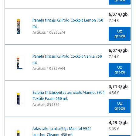
6,07 €/gb.
Paneļu tīrītājs K2 Polo Cockpit Lemon 750
7,14 €
ml.
Uz
Artikuls: 10583LEM
grozu
6,07 €/gb.
Paneļu tīrītājs K2 Polo Cockpit Vanila 750
7,14 €
ml.
Uz
Artikuls: 10583VAN
grozu
3,71 €/gb.
Salona tīrītājs-pūtas aerosols Mannol 9931
4,36 €
Textile Foam 650 ml.
Uz
Artikuls: 896731
grozu
4,29 €/gb.
Ādas salona attirītājs Mannol 9944
5,05 €
Leather Cleaner 450 ml.