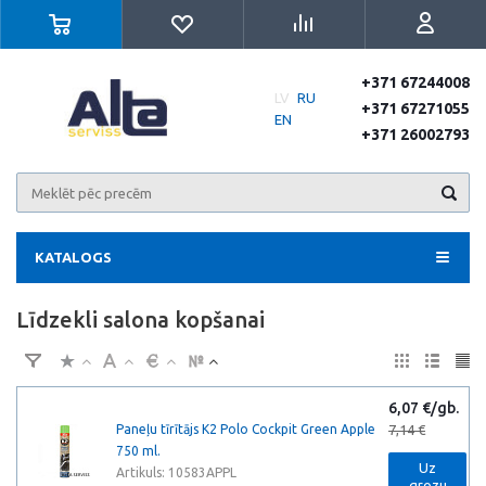
+371 67244008
LV
RU
+371 67271055
EN
+371 26002793
KATALOGS
Līdzekli salona kopšanai
6,07 €/gb.
Paneļu tīrītājs K2 Polo Cockpit Green Apple
7,14 €
750 ml.
Uz
Artikuls: 10583APPL
grozu