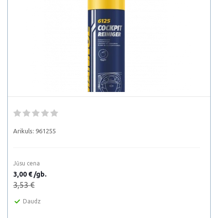
Arikuls:
961255
Jūsu cena
3,00 € /gb.
3,53 €
Daudz