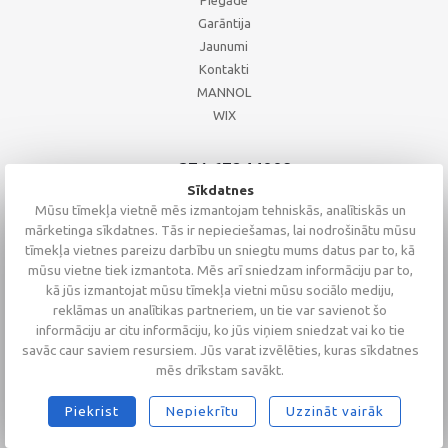
Piegāde
Garāntija
Jaunumi
Kontakti
MANNOL
WIX
+371 67244008
+371 67271055
Sīkdatnes
+371 26002793
Mūsu tīmekļa vietnē mēs izmantojam tehniskās, analītiskās un
mārketinga sīkdatnes. Tās ir nepieciešamas, lai nodrošinātu mūsu
tīmekļa vietnes pareizu darbību un sniegtu mums datus par to, kā
mūsu vietne tiek izmantota. Mēs arī sniedzam informāciju par to,
kā jūs izmantojat mūsu tīmekļa vietni mūsu sociālo mediju,
reklāmas un analītikas partneriem, un tie var savienot šo
informāciju ar citu informāciju, ko jūs viņiem sniedzat vai ko tie
savāc caur saviem resursiem. Jūs varat izvēlēties, kuras sīkdatnes
mēs drīkstam savākt.
Piekrist
Nepiekrītu
Uzzināt vairāk
2026 © Altaserviss SIA