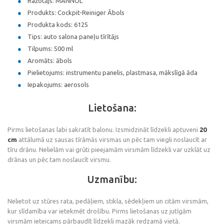
Ražotājs: MANNOL
Produkts: Cockpit-Reiniger Ābols
Produkta kods: 6125
Tips: auto salona paneļu tīrītājs
Tilpums: 500 ml
Aromāts: ābols
Pielietojums: instrumentu panelis, plastmasa, mākslīgā āda
Iepakojums: aerosols
Lietošana:
Pirms lietošanas labi sakratīt balonu. Izsmidzināt līdzekli aptuveni
20
cm
attālumā uz sausas tīrāmās virsmas un pēc tam viegli noslaucīt ar
tīru drānu. Nelielām vai grūti pieejamām virsmām līdzekli var uzklāt uz
drānas un pēc tam noslaucīt virsmu.
Uzmanību:
Nelietot uz stūres rata, pedāļiem, stikla, sēdekļiem un citām virsmām,
kur slīdamība var ietekmēt drošību. Pirms lietošanas uz jutīgām
virsmām ieteicams pārbaudīt līdzekli mazāk redzamā vietā.