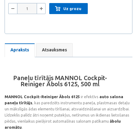
Uz grozu
Apraksts
Atsauksmes
Paneļu tīrītājs MANNOL Cockpit-
Reiniger Ābols 6125, 500 ml
MANNOL Cockpit-Reiniger Ābols 6125
ir efektīvs
auto salona
paneļu tīrītājs
, kas paredzēts instrumentu paneļa, plastmasas detaļu
un mākslīgās ādas elementu tīrīšanai, atsvaidzināšanai un aizsardzībai.
Līdzeklis palīdz ātri noņemt putekļus, netīrumus un ikdienas lietošanas
pēdas, vienlaikus piešķirot automašīnas salonam patīkamu
ābolu
aromātu
.