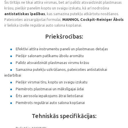
Šis tīrītājs ne tikai attīra virsmas, bet arī palīdz atsvaidzināt plastmasas
krāsu, piešķir panelim koptu un svaigu izskatu, kā arī nodrošina
antistatiskas īpašības
, kas samazina putekļu atkārtotu nosēšanos.
Pateicoties aizsargājošai formulai,
MANNOL Cockpit-Reiniger Ābols
ir lieliska izvēle regulārai auto salona kopšanai.
Priekšrocības:
Efektīvi attīra instrumentu paneli un plastmasas detaļas
Piešķir salonam patīkamu ābolu aromātu
Palīdz atsvaidzināt plastmasas virsmu krāsu
Samazina putekļu uzkrāšanos, pateicoties antistatiskai
iedarbībai
Piešķir virsmai tīru, koptu un svaigu izskatu
Piemērots plastmasai un mākslīgajai ādai
Ērts aerosola iepakojums ātrai lietošanai
Piemērots regulārai auto salona kopšanai
Tehniskās specifikācijas: