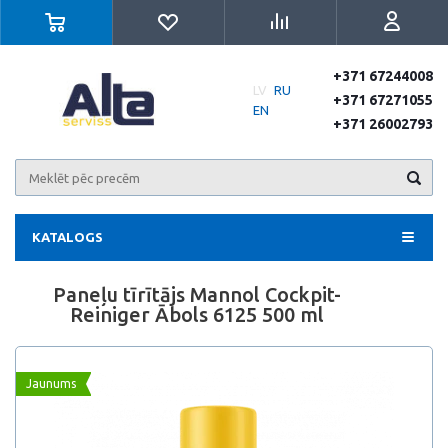
+371 67244008
LV
RU
+371 67271055
EN
+371 26002793
KATALOGS
Paneļu tīrītājs Mannol Cockpit-
Reiniger Ābols 6125 500 ml
Jaunums