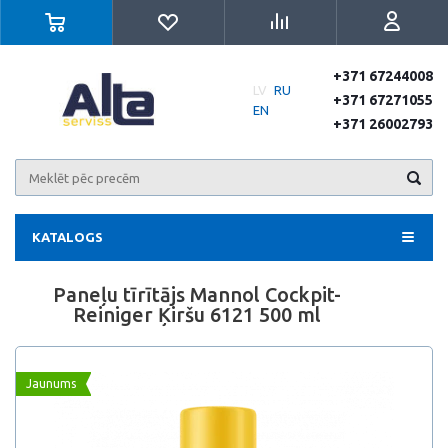
+371 67244008
LV
RU
+371 67271055
EN
+371 26002793
KATALOGS
Paneļu tīrītājs Mannol Cockpit-
Reiniger Ķiršu 6121 500 ml
Jaunums