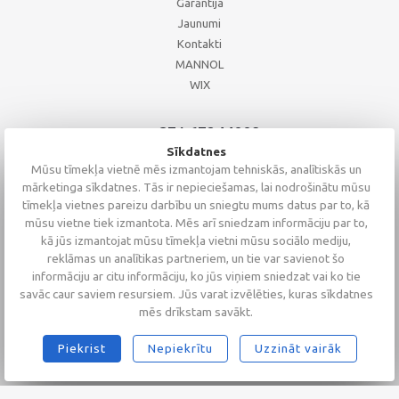
Garāntija
Jaunumi
Kontakti
MANNOL
WIX
+371 67244008
+371 67271055
Sīkdatnes
+371 26002793
Mūsu tīmekļa vietnē mēs izmantojam tehniskās, analītiskās un
mārketinga sīkdatnes. Tās ir nepieciešamas, lai nodrošinātu mūsu
tīmekļa vietnes pareizu darbību un sniegtu mums datus par to, kā
mūsu vietne tiek izmantota. Mēs arī sniedzam informāciju par to,
kā jūs izmantojat mūsu tīmekļa vietni mūsu sociālo mediju,
reklāmas un analītikas partneriem, un tie var savienot šo
informāciju ar citu informāciju, ko jūs viņiem sniedzat vai ko tie
savāc caur saviem resursiem. Jūs varat izvēlēties, kuras sīkdatnes
mēs drīkstam savākt.
Piekrist
Nepiekrītu
Uzzināt vairāk
2026 © Altaserviss SIA
Klientu vērtējums
4.9
/
5
no
68
Alta Serviss