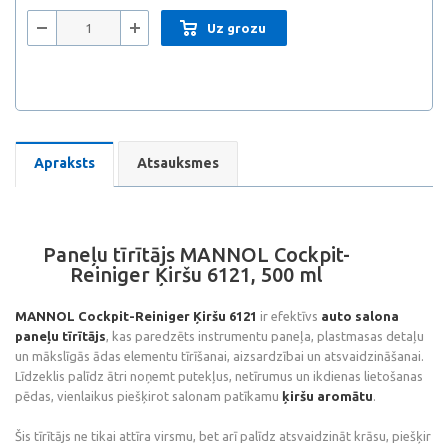
Uz grozu
Apraksts
Atsauksmes
Paneļu tīrītājs MANNOL Cockpit-
Reiniger Ķiršu 6121, 500 ml
MANNOL Cockpit-Reiniger Ķiršu 6121
ir efektīvs
auto salona
paneļu tīrītājs
, kas paredzēts instrumentu paneļa, plastmasas detaļu
un mākslīgās ādas elementu tīrīšanai, aizsardzībai un atsvaidzināšanai.
Līdzeklis palīdz ātri noņemt putekļus, netīrumus un ikdienas lietošanas
pēdas, vienlaikus piešķirot salonam patīkamu
ķiršu aromātu
.
Šis tīrītājs ne tikai attīra virsmu, bet arī palīdz atsvaidzināt krāsu, piešķir