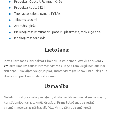
Produkts: Cockpit-Reiniger Ķiršu
Produkta kods: 6121
Tips: auto salona paneļu tīrītājs
Tilpums: 500 ml
Aromāts: ķiršu
Pielietojums: instrumentu panelis, plastmasa, mākslīgā āda
Iepakojums: aerosols
Lietošana:
Pirms lietošanas labi sakratīt balonu. Izsmidzināt līdzekli aptuveni
20
cm
attālumā uz sausas tīrāmās virsmas un pēc tam viegli noslaucīt ar
tīru drānu. Nelielām vai grūti pieejamām virsmām līdzekli var uzklāt uz
drānas un pēc tam noslaucīt virsmu.
Uzmanību:
Nelietot uz stūres rata, pedāļiem, stikla, sēdekļiem un citām virsmām,
kur slīdamība var ietekmēt drošību. Pirms lietošanas uz jutīgām
virsmām ieteicams pārbaudīt līdzekli mazāk redzamā vietā.