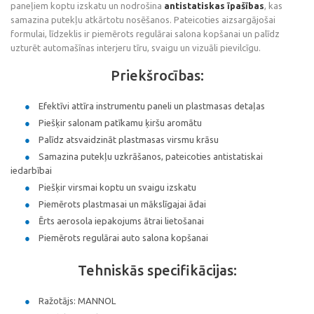
paneļiem koptu izskatu un nodrošina
antistatiskas īpašības
, kas
samazina putekļu atkārtotu nosēšanos. Pateicoties aizsargājošai
formulai, līdzeklis ir piemērots regulārai salona kopšanai un palīdz
uzturēt automašīnas interjeru tīru, svaigu un vizuāli pievilcīgu.
Priekšrocības:
Efektīvi attīra instrumentu paneli un plastmasas detaļas
Piešķir salonam patīkamu ķiršu aromātu
Palīdz atsvaidzināt plastmasas virsmu krāsu
Samazina putekļu uzkrāšanos, pateicoties antistatiskai
iedarbībai
Piešķir virsmai koptu un svaigu izskatu
Piemērots plastmasai un mākslīgajai ādai
Ērts aerosola iepakojums ātrai lietošanai
Piemērots regulārai auto salona kopšanai
Tehniskās specifikācijas:
Ražotājs: MANNOL