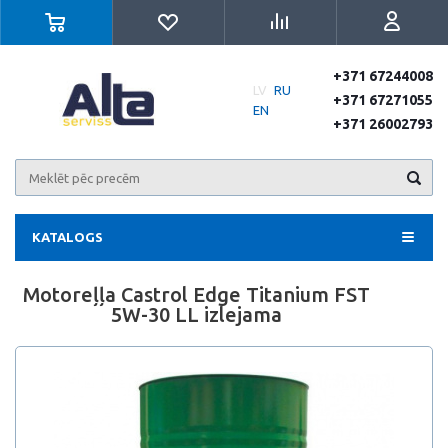
+371 67244008
LV
RU
+371 67271055
EN
+371 26002793
KATALOGS
Motoreļļa Castrol Edge Titanium FST
5W-30 LL izlejama