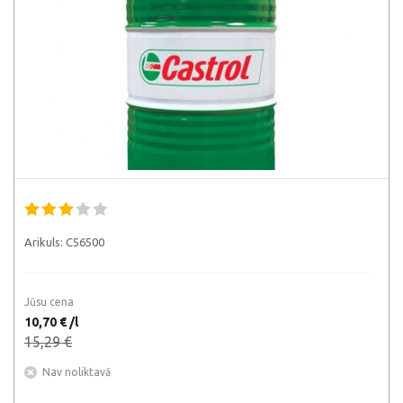
Arikuls:
C56500
Jūsu cena
10,70 € /l
15,29 €
Nav noliktavā