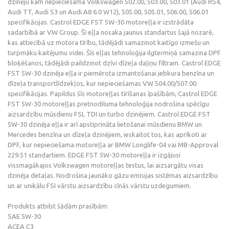
dzinēju kam nepieciešama Volkswagen 502.00, 503.00, 503.01 (Audi RS4,
Audi TT, Audi S3 un Audi A8 6.0 W12), 505.00, 505.01, 506.00, 506.01
specifikācijas. Castrol EDGE FST 5W-30 motoreļļa ir izstrādāta
sadarbībā ar VW Group. Šī eļļa nosaka jaunus standartus šajā nozarē,
kas attiecībā uz motora tīrību, tādējādi samazinot kaitīgo izmešu un
turpmāku kaitējumu videi. Šīs eļļas tehnoloģija ilgtermiņā samazina DPF
bloķēšanos, tādējādi paildzinot dzīvi dīzeļa daļiņu filtram. Castrol EDGE
FST 5W-30 dzinēja eļļa ir piemērota izmantošanai jebkura benzīna un
dīzeļa transportlīdzekļos, kur nepieciešamas VW 504.00/507.00
specifikācijas. Papildus šīs motoreļļas tīrīšanas īpašībām, Castrol EDGE
FST 5W-30 motoreļļas pretnodiluma tehnoloģija nodrošina spēcīgu
aizsardzību mūsdienu FSI, TDI un turbo dzinējiem. Castrol EDGE FST
5W-30 dzinēja eļļa ir arī apstiprināta lietošanai mūsdienu BMW un
Mercedes benzīna un dīzeļa dzinējiem, ieskaitot tos, kas aprīkoti ar
DPF, kur nepieciešama motoreļļa ar BMW Longlife-04 vai MB-Approval
229.51 standartiem. EDGE FST 5W-30 motoreļļa ir izgājusi
vissmagākajos Volkswagen motoreļļas testus, lai aizsargātu visas
dzinēja detaļas. Nodrošina jaunāko gāzu emisijas sistēmas aizsardzību
un ar unikālu FSI vārstu aizsardzību cīnās vārstu uzdegumiem.
Produkts atbilst šādām prasībām:
SAE 5W-30
ACEA C3