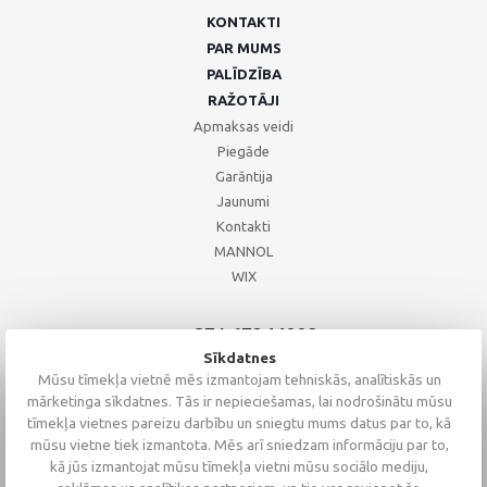
KONTAKTI
PAR MUMS
PALĪDZĪBA
RAŽOTĀJI
Apmaksas veidi
Piegāde
Garāntija
Jaunumi
Kontakti
MANNOL
WIX
+371 67244008
+371 67271055
Sīkdatnes
+371 26002793
Mūsu tīmekļa vietnē mēs izmantojam tehniskās, analītiskās un
mārketinga sīkdatnes. Tās ir nepieciešamas, lai nodrošinātu mūsu
tīmekļa vietnes pareizu darbību un sniegtu mums datus par to, kā
mūsu vietne tiek izmantota. Mēs arī sniedzam informāciju par to,
kā jūs izmantojat mūsu tīmekļa vietni mūsu sociālo mediju,