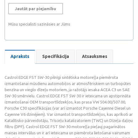
Jautāt par piejamību
Mūsu specialisti sazināsies ar Jūms
Apraksts
Specifikācija
Atsauksmes
Castrol EDGE FST 5W-30 pilnīgi sintētiska motoreļļa piemērota
izmantošanai mūsdienu automobiļos ar atmosfēriskiem un turbopūtes
benzīna un vieglo dīzeļu motoriem, ja ražotājs iesaka ACEA C3 un SAE
5W-30 smērvielu. Castrol EDGE FST 5W-30 ir ieteicama un apstiprināta
izmantošanai OEM transportlīdzekļos, kas prasa VW 504.00/507.00,
Porsche C30 specifikācijas (var arī izmantot Porsche Cayenne Diesel un
Cayenne V6 dzinējiem). Var izmantot transportlīdzekļos, kas aprīkoti ar
Katalītisko pārveidotāju, Trīsceļu katalizatoriem (TWC) un Dīzeļa daļiņu
filtru (DPF). Castrol EDGE FST 5W-30 motoreļļa pieļauj pagarinātos
maiņas intervālus un ir arī ieteicama un piemērota lietošanai vairumam