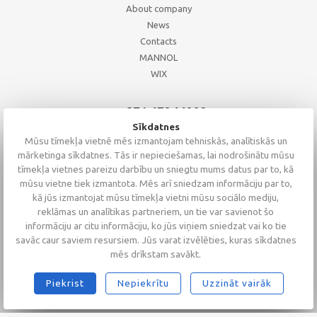
About company
News
Contacts
MANNOL
WIX
+371 67244008
+371 67271055
Sīkdatnes
+371 26002793
Mūsu tīmekļa vietnē mēs izmantojam tehniskās, analītiskās un
mārketinga sīkdatnes. Tās ir nepieciešamas, lai nodrošinātu mūsu
tīmekļa vietnes pareizu darbību un sniegtu mums datus par to, kā
mūsu vietne tiek izmantota. Mēs arī sniedzam informāciju par to,
kā jūs izmantojat mūsu tīmekļa vietni mūsu sociālo mediju,
reklāmas un analītikas partneriem, un tie var savienot šo
informāciju ar citu informāciju, ko jūs viņiem sniedzat vai ko tie
savāc caur saviem resursiem. Jūs varat izvēlēties, kuras sīkdatnes
mēs drīkstam savākt.
Piekrist
Nepiekrītu
Uzzināt vairāk
2026 © Altaserviss SIA