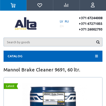
+371 67244008
LV
RU
+371 67271055
EN
+371 26002793
CATALOG
Mannol Brake Cleaner 9691, 60 ltr.
Latest