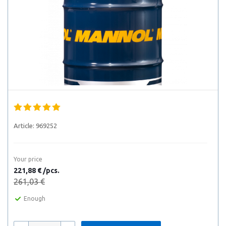
Article:
969252
Your price
221,88 € /pcs.
261,03 €
Enough