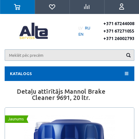
+371 67244008
LV
RU
+371 67271055
EN
+371 26002793
KATALOGS
Detaļu attīrītājs Mannol Brake
Cleaner 9691, 20 ltr.
Jaunums