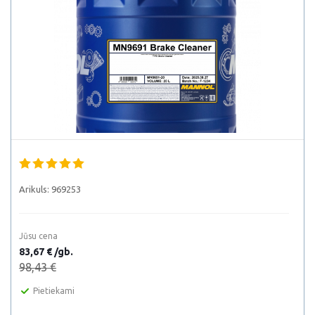
Arikuls:
969253
Jūsu cena
83,67 € /gb.
98,43 €
Pietiekami