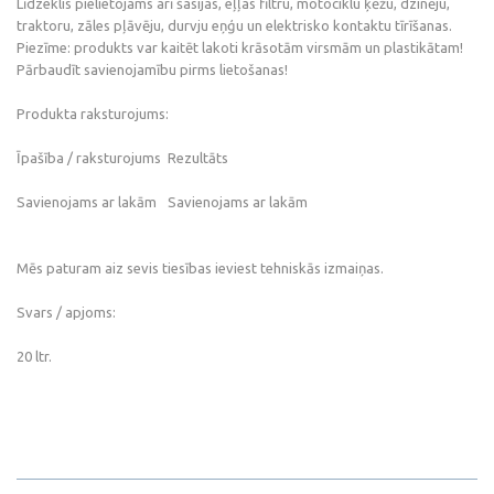
Līdzeklis pielietojams arī šasijas, eļļas filtru, motociklu ķēžu, dzinēju,
traktoru, zāles pļāvēju, durvju eņģu un elektrisko kontaktu tīrīšanas.
Piezīme: produkts var kaitēt lakoti krāsotām virsmām un plastikātam!
Pārbaudīt savienojamību pirms lietošanas!
Produkta raksturojums:
Īpašība / raksturojums
Rezultāts
Savienojams ar lakām
Savienojams ar lakām
Mēs paturam aiz sevis tiesības ieviest tehniskās izmaiņas.
Svars / apjoms:
20 ltr.