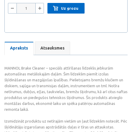
Uz grozu
Apraksts
Atsauksmes
MANNOL Brake Cleaner – speciāls attīrīšanas līdzeklis jebkurām
automašīnas metāliskajām daļām. Šim līdzeklim piemīt izcilas
šķīdināšanas un mazgājošas īpašības. Pielietojams bremžu klučiem un
diskiem, sajūga un transmisijas daļām, instrumentiem un tml. Notīra
netīrumus, dubļus, eļļas, taukvielas, bremžu šķidrumu, kā arī citus naftas
produktus un piedegušos tehniskos šķidrumus. Šis produkts atvieglo
montāžas darbus, ekonomē laiku un spēka patēriņu automašīnas
remonta laikā.
Izsmidzināt produktu uz netīrajām vietām un ļaut līdzeklim notecēt. Pēc
šķīdinātāju izgarošanas apstrādātās daļas ir tīras un attaukotas.