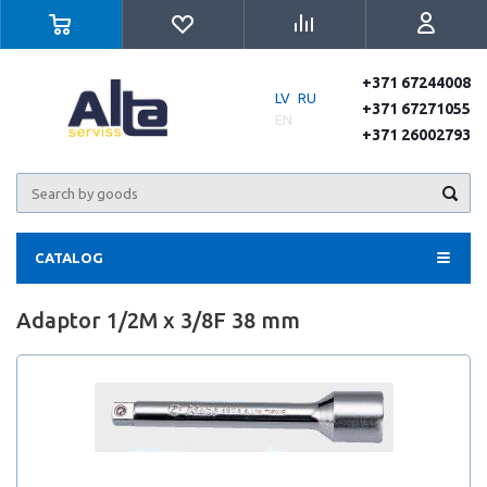
+371 67244008
LV
RU
+371 67271055
EN
+371 26002793
CATALOG
Adaptor 1/2M x 3/8F 38 mm