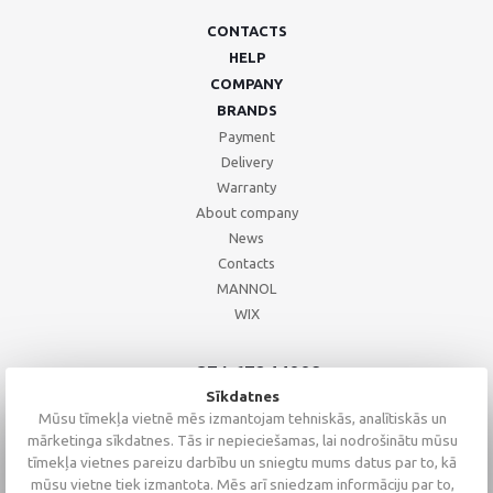
CONTACTS
HELP
COMPANY
BRANDS
Payment
Delivery
Warranty
About company
News
Contacts
MANNOL
WIX
+371 67244008
+371 67271055
Sīkdatnes
+371 26002793
Mūsu tīmekļa vietnē mēs izmantojam tehniskās, analītiskās un
mārketinga sīkdatnes. Tās ir nepieciešamas, lai nodrošinātu mūsu
tīmekļa vietnes pareizu darbību un sniegtu mums datus par to, kā
mūsu vietne tiek izmantota. Mēs arī sniedzam informāciju par to,