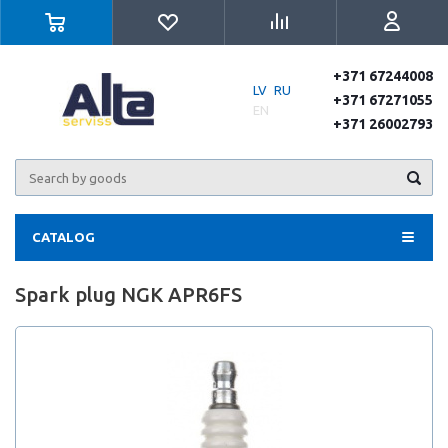
+371 67244008
LV
RU
+371 67271055
EN
+371 26002793
CATALOG
Spark plug NGK APR6FS