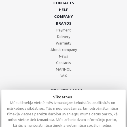
CONTACTS
HELP
COMPANY
BRANDS
Payment
Delivery
Warranty
About company
News
Contacts
MANNOL
WIX
+371 67244008
+371 67271055
Sīkdatnes
+371 26002793
Mūsu tīmekļa vietnē mēs izmantojam tehniskās, analītiskās un
mārketinga sīkdatnes. Tās ir nepieciešamas, lai nodrošinātu mūsu
tīmekļa vietnes pareizu darbību un sniegtu mums datus par to, kā
mūsu vietne tiek izmantota. Mēs arī sniedzam informāciju par to,
kā jūs izmantojat mūsu tīmekļa vietni mūsu sociālo mediju,