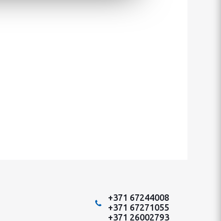
+371 67244008
+371 67271055
+371 26002793