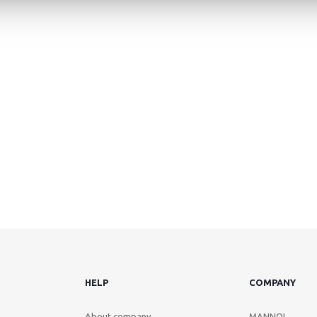
HELP
COMPANY
About company
MANNOL