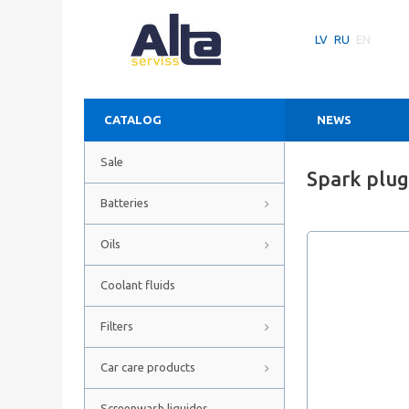
LV
RU
EN
CATALOG
NEWS
Sale
Spark plu
Batteries
Oils
Coolant fluids
Filters
Car care products
Screenwash liquides