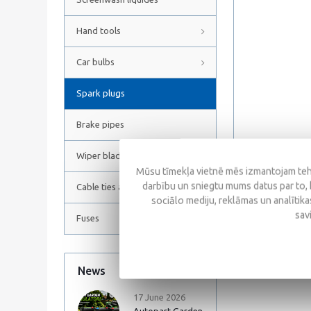
Hand tools
Car bulbs
Spark plugs
Brake pipes
Wiper blades
Mūsu tīmekļa vietnē mēs izmantojam tehn
darbību un sniegtu mums datus par to, 
Cable ties and Hose clamps
sociālo mediju, reklāmas un analītikas
Reviews
sav
Fuses
News
All news
17 June 2026