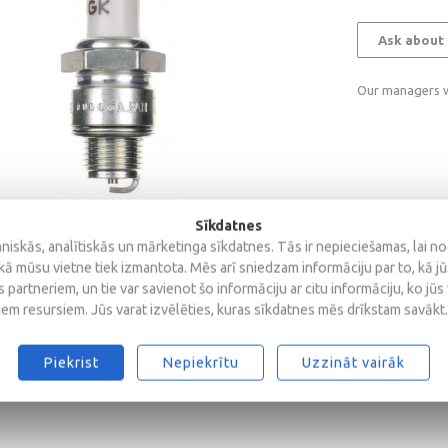
Ask about 
Our managers wi
Sīkdatnes
iskās, analītiskās un mārketinga sīkdatnes. Tās ir nepieciešamas, lai n
kā mūsu vietne tiek izmantota. Mēs arī sniedzam informāciju par to, kā j
 partneriem, un tie var savienot šo informāciju ar citu informāciju, ko jūs
iem resursiem. Jūs varat izvēlēties, kuras sīkdatnes mēs drīkstam savākt.
Piekrist
Nepiekrītu
Uzzināt vairāk