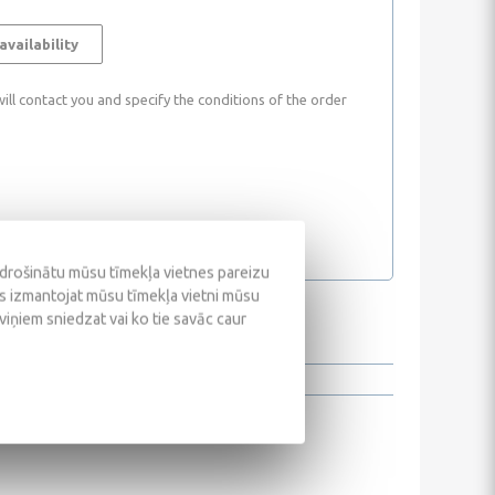
availability
ll contact you and specify the conditions of the order
odrošinātu mūsu tīmekļa vietnes pareizu
ūs izmantojat mūsu tīmekļa vietni mūsu
 viņiem sniedzat vai ko tie savāc caur