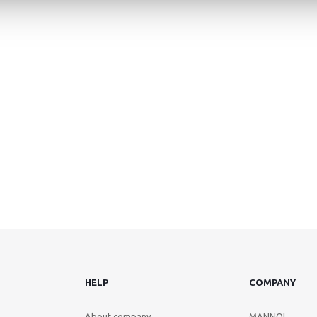
HELP
COMPANY
About company
MANNOL