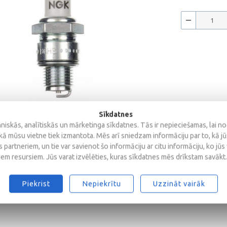
Sīkdatnes
iskās, analītiskās un mārketinga sīkdatnes. Tās ir nepieciešamas, lai n
kā mūsu vietne tiek izmantota. Mēs arī sniedzam informāciju par to, kā j
 partneriem, un tie var savienot šo informāciju ar citu informāciju, ko jūs
iem resursiem. Jūs varat izvēlēties, kuras sīkdatnes mēs drīkstam savākt.
Piekrist
Nepiekrītu
Uzzināt vairāk