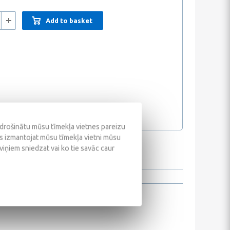
Add to basket
odrošinātu mūsu tīmekļa vietnes pareizu
ūs izmantojat mūsu tīmekļa vietni mūsu
 viņiem sniedzat vai ko tie savāc caur