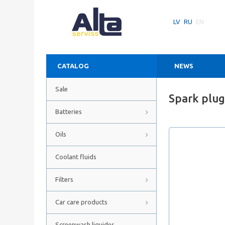
LV
RU
EN
CATALOG
NEWS
Sale
Spark plu
Batteries
Oils
Coolant fluids
Filters
Car care products
Screenwash liquides