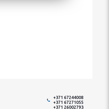
+371 67244008
+371 67271055
+371 26002793