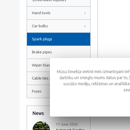
Hand tools
Car bulbs
Spark plugs
Brake pipes
Wiper blades
Mūsu tīmekļa vietnē mēs izmantojam tehn
darbību un sniegtu mums datus par to, 
Cable ties and Hose clamps
sociālo mediju, reklāmas un analītikas
Reviews
sav
Fuses
News
All news
17 June 2026