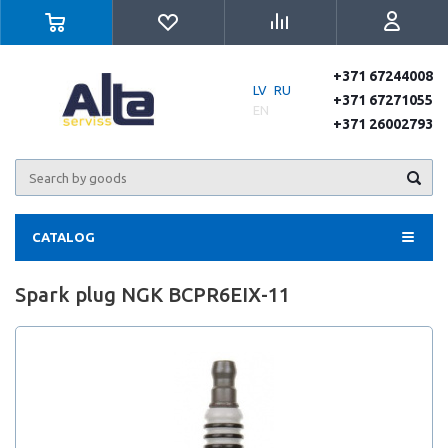
+371 67244008
LV
RU
+371 67271055
EN
+371 26002793
CATALOG
Spark plug NGK BCPR6EIX-11