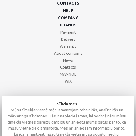
CONTACTS
HELP
COMPANY
BRANDS
Payment
Delivery
Warranty
About company
News
Contacts
MANNOL
WIX
+371 67244008
+371 67271055
Sīkdatnes
+371 26002793
Mūsu tīmekļa vietnē mēs izmantojam tehniskās, analītiskās un
mārketinga sīkdatnes. Tās ir nepieciešamas, lai nodrošinātu mūsu
tīmekļa vietnes pareizu darbību un sniegtu mums datus par to, kā
mūsu vietne tiek izmantota. Mēs arī sniedzam informāciju par to,
kā jūs izmantojat mūsu tīmekļa vietni mūsu sociālo mediju,