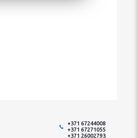
+371 67244008
+371 67271055
+371 26002793