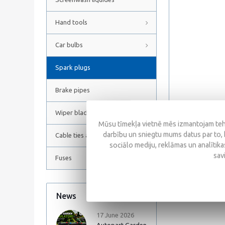
Hand tools
Car bulbs
Spark plugs
Brake pipes
Wiper blades
Mūsu tīmekļa vietnē mēs izmantojam tehn
darbību un sniegtu mums datus par to, 
Cable ties and Hose clamps
sociālo mediju, reklāmas un analītikas
Reviews
sav
Fuses
News
All news
17 June 2026