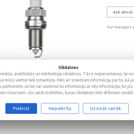
Ask about 
Our managers wi
Sīkdatnes
iskās, analītiskās un mārketinga sīkdatnes. Tās ir nepieciešamas, lai n
kā mūsu vietne tiek izmantota. Mēs arī sniedzam informāciju par to, kā j
 partneriem, un tie var savienot šo informāciju ar citu informāciju, ko jūs
iem resursiem. Jūs varat izvēlēties, kuras sīkdatnes mēs drīkstam savākt.
Piekrist
Nepiekrītu
Uzzināt vairāk