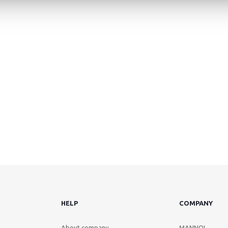
HELP
COMPANY
About company
MANNOL