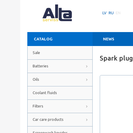
LV
RU
EN
CATALOG
NEWS
Sale
Spark plu
Batteries
Oils
Coolant fluids
Filters
Car care products
Screenwash liquides