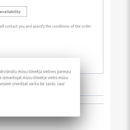
availability
ll contact you and specify the conditions of the order
odrošinātu mūsu tīmekļa vietnes pareizu
ūs izmantojat mūsu tīmekļa vietni mūsu
 viņiem sniedzat vai ko tie savāc caur