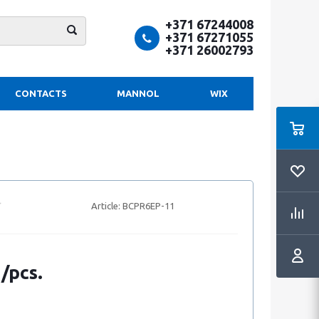
+371 67244008
+371 67271055
+371 26002793
CONTACTS
MANNOL
WIX
Article:
BCPR6EP-11
 /pcs.