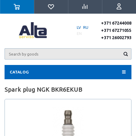
+371 67244008
LV
RU
+371 67271055
EN
+371 26002793
CATALOG
Spark plug NGK BKR6EKUB