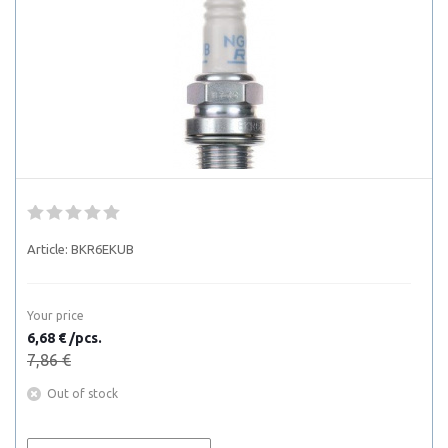
Article:
BKR6EKUB
Your price
6,68 € /pcs.
7,86 €
Out of stock