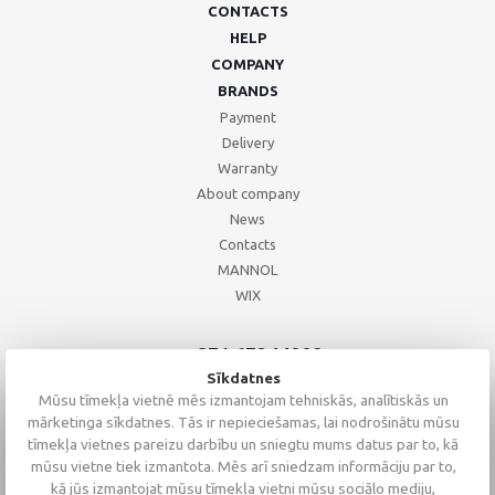
CONTACTS
HELP
COMPANY
BRANDS
Payment
Delivery
Warranty
About company
News
Contacts
MANNOL
WIX
+371 67244008
+371 67271055
Sīkdatnes
+371 26002793
Mūsu tīmekļa vietnē mēs izmantojam tehniskās, analītiskās un
mārketinga sīkdatnes. Tās ir nepieciešamas, lai nodrošinātu mūsu
tīmekļa vietnes pareizu darbību un sniegtu mums datus par to, kā
mūsu vietne tiek izmantota. Mēs arī sniedzam informāciju par to,
kā jūs izmantojat mūsu tīmekļa vietni mūsu sociālo mediju,