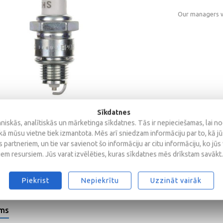
Our managers wi
Sīkdatnes
iskās, analītiskās un mārketinga sīkdatnes. Tās ir nepieciešamas, lai n
kā mūsu vietne tiek izmantota. Mēs arī sniedzam informāciju par to, kā j
 partneriem, un tie var savienot šo informāciju ar citu informāciju, ko jūs
iem resursiem. Jūs varat izvēlēties, kuras sīkdatnes mēs drīkstam savākt.
Piekrist
Nepiekrītu
Uzzināt vairāk
ems