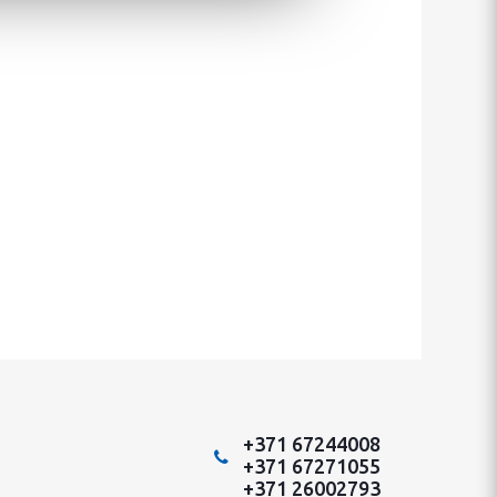
+371 67244008
+371 67271055
+371 26002793