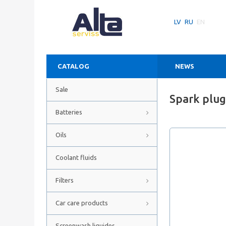
LV
RU
EN
CATALOG
NEWS
Sale
Spark plu
Batteries
Oils
Coolant fluids
Filters
Car care products
Screenwash liquides