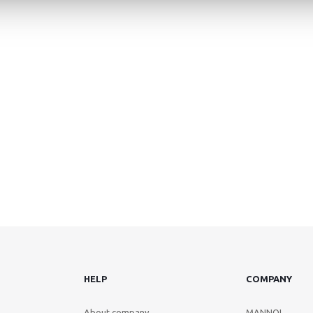
HELP
COMPANY
About company
MANNOL