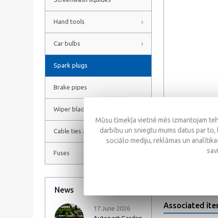
Hand tools
Car bulbs
Spark plugs
Brake pipes
Wiper blades
Mūsu tīmekļa vietnē mēs izmantojam tehn
darbību un sniegtu mums datus par to, 
Cable ties and Hose clamps
sociālo mediju, reklāmas un analītikas
Reviews
sav
Fuses
News
All news
Associated it
17 June 2026