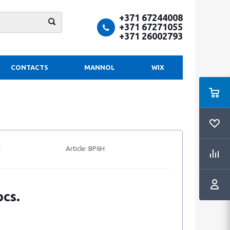
+371 67244008
+371 67271055
+371 26002793
CONTACTS
MANNOL
WIX
Article:
BP6H
pcs.