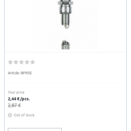
Article:
BPR5E
Your price
2,44 € /pcs.
2,87 €
Out of stock