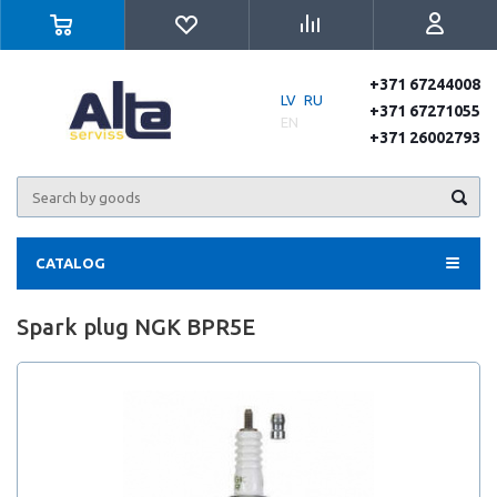
+371 67244008
LV
RU
+371 67271055
EN
+371 26002793
CATALOG
Spark plug NGK BPR5E