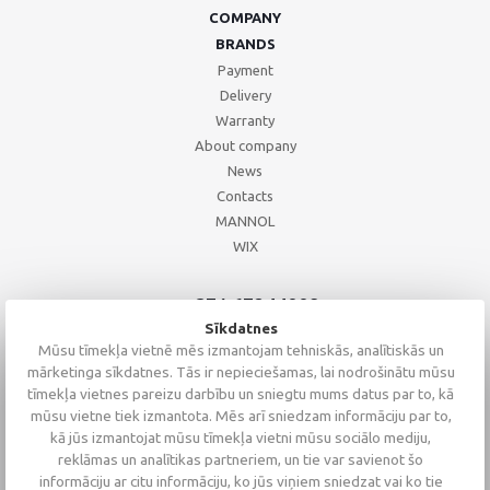
COMPANY
BRANDS
Payment
Delivery
Warranty
About company
News
Contacts
MANNOL
WIX
+371 67244008
+371 67271055
Sīkdatnes
+371 26002793
Mūsu tīmekļa vietnē mēs izmantojam tehniskās, analītiskās un
mārketinga sīkdatnes. Tās ir nepieciešamas, lai nodrošinātu mūsu
tīmekļa vietnes pareizu darbību un sniegtu mums datus par to, kā
mūsu vietne tiek izmantota. Mēs arī sniedzam informāciju par to,
kā jūs izmantojat mūsu tīmekļa vietni mūsu sociālo mediju,
reklāmas un analītikas partneriem, un tie var savienot šo
informāciju ar citu informāciju, ko jūs viņiem sniedzat vai ko tie