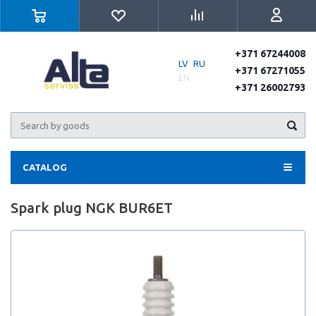
+371 67244008
LV
RU
+371 67271055
EN
+371 26002793
CATALOG
Spark plug NGK BUR6ET