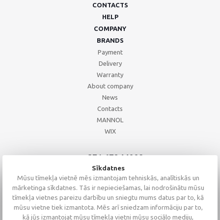
CONTACTS
HELP
COMPANY
BRANDS
Payment
Delivery
Warranty
About company
News
Contacts
MANNOL
WIX
+371 67244008
+371 67271055
Sīkdatnes
+371 26002793
Mūsu tīmekļa vietnē mēs izmantojam tehniskās, analītiskās un
mārketinga sīkdatnes. Tās ir nepieciešamas, lai nodrošinātu mūsu
tīmekļa vietnes pareizu darbību un sniegtu mums datus par to, kā
mūsu vietne tiek izmantota. Mēs arī sniedzam informāciju par to,
kā jūs izmantojat mūsu tīmekļa vietni mūsu sociālo mediju,