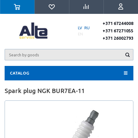
+371 67244008
LV
RU
+371 67271055
EN
+371 26002793
CATALOG
Spark plug NGK BUR7EA-11