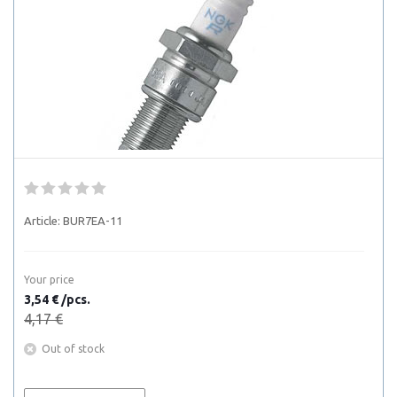
Article:
BUR7EA-11
Your price
3,54 € /pcs.
4,17 €
Out of stock