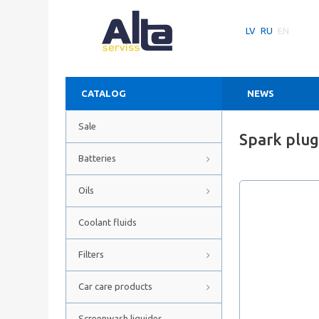
LV
RU
EN
CATALOG
NEWS
Sale
Spark plu
Batteries
Oils
Coolant fluids
Filters
Car care products
Screenwash liquides