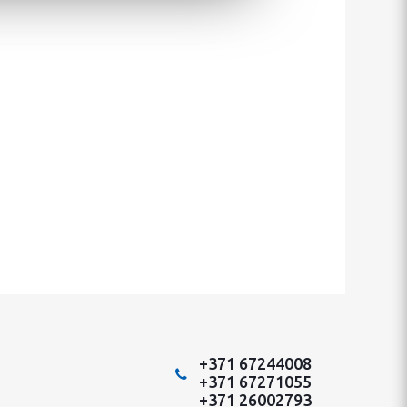
+371 67244008
+371 67271055
+371 26002793