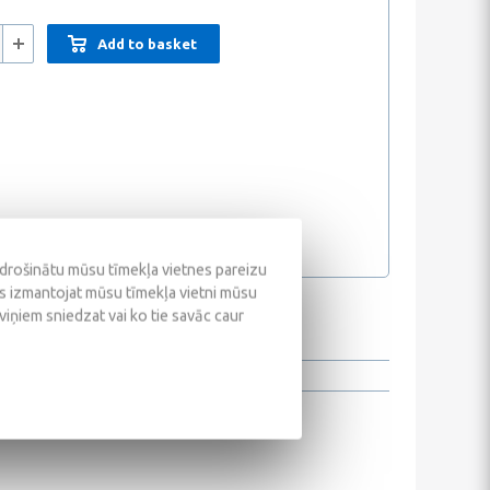
Add to basket
odrošinātu mūsu tīmekļa vietnes pareizu
ūs izmantojat mūsu tīmekļa vietni mūsu
 viņiem sniedzat vai ko tie savāc caur