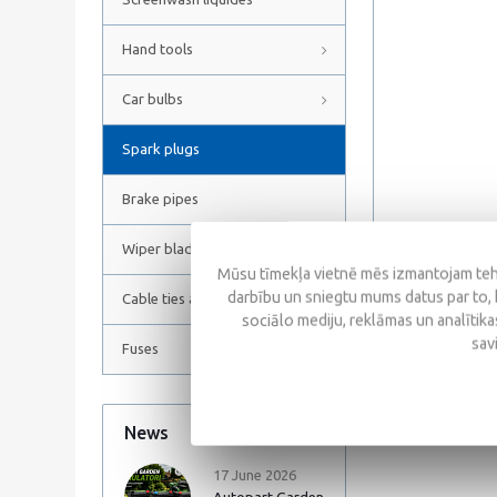
Hand tools
Car bulbs
Spark plugs
Brake pipes
Wiper blades
Mūsu tīmekļa vietnē mēs izmantojam tehn
darbību un sniegtu mums datus par to, 
Cable ties and Hose clamps
sociālo mediju, reklāmas un analītikas
Reviews
sav
Fuses
News
All news
17 June 2026