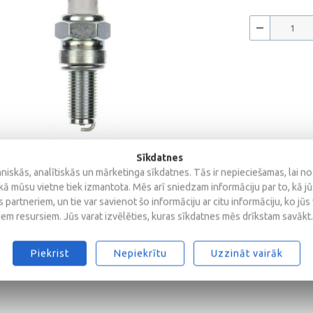
Sīkdatnes
iskās, analītiskās un mārketinga sīkdatnes. Tās ir nepieciešamas, lai n
kā mūsu vietne tiek izmantota. Mēs arī sniedzam informāciju par to, kā j
 partneriem, un tie var savienot šo informāciju ar citu informāciju, ko jūs
iem resursiem. Jūs varat izvēlēties, kuras sīkdatnes mēs drīkstam savākt.
Piekrist
Nepiekrītu
Uzzināt vairāk