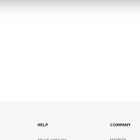
HELP
COMPANY
About company
MANNOL