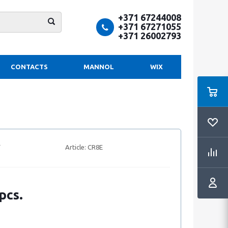
+371 67244008
+371 67271055
+371 26002793
CONTACTS
MANNOL
WIX
Article:
CR8E
pcs.