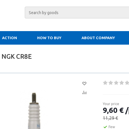
ACTION
HOW TO BUY
ABOUT COMPANY
g NGK CR8E
Your price
9,60 € /
11,29 €
Few