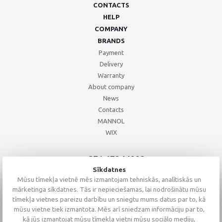
CONTACTS
HELP
COMPANY
BRANDS
Payment
Delivery
Warranty
About company
News
Contacts
MANNOL
WIX
+371 67244008
+371 67271055
Sīkdatnes
+371 26002793
Mūsu tīmekļa vietnē mēs izmantojam tehniskās, analītiskās un
mārketinga sīkdatnes. Tās ir nepieciešamas, lai nodrošinātu mūsu
tīmekļa vietnes pareizu darbību un sniegtu mums datus par to, kā
mūsu vietne tiek izmantota. Mēs arī sniedzam informāciju par to,
kā jūs izmantojat mūsu tīmekļa vietni mūsu sociālo mediju,