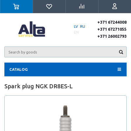
+371 67244008
LV
RU
+371 67271055
EN
+371 26002793
CATALOG
Spark plug NGK DR8ES-L