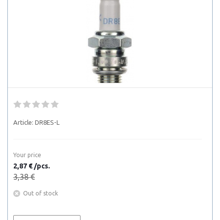
Article:
DR8ES-L
Your price
2,87 € /pcs.
3,38 €
Out of stock