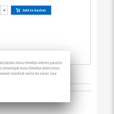
Add to basket
odrošinātu mūsu tīmekļa vietnes pareizu
ūs izmantojat mūsu tīmekļa vietni mūsu
 viņiem sniedzat vai ko tie savāc caur