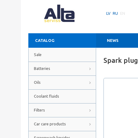
LV
RU
EN
CATALOG
NEWS
Sale
Spark plu
Batteries
Oils
Coolant fluids
Filters
Car care products
Screenwash liquides