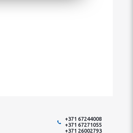
+371 67244008
+371 67271055
+371 26002793