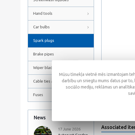
Hand tools
Car bulbs
Spark plugs
Brake pipes
Wiper blades
Mūsu tīmekļa vietnē mēs izmantojam tehn
darbību un sniegtu mums datus par to, 
Cable ties and Hose clamps
sociālo mediju, reklāmas un analītikas
Reviews
sav
Fuses
News
All news
Associated it
17 June 2026