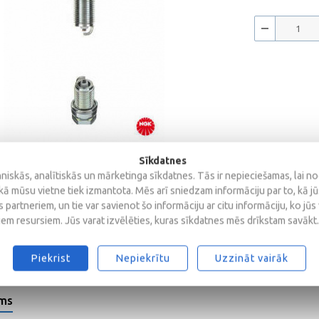
Sīkdatnes
iskās, analītiskās un mārketinga sīkdatnes. Tās ir nepieciešamas, lai n
kā mūsu vietne tiek izmantota. Mēs arī sniedzam informāciju par to, kā j
 partneriem, un tie var savienot šo informāciju ar citu informāciju, ko jūs
iem resursiem. Jūs varat izvēlēties, kuras sīkdatnes mēs drīkstam savākt.
Piekrist
Nepiekrītu
Uzzināt vairāk
ems