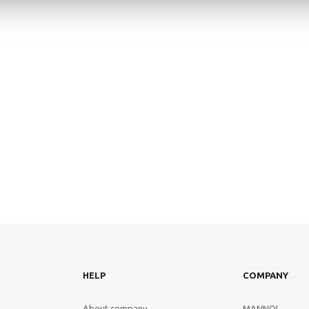
HELP
COMPANY
About company
MANNOL