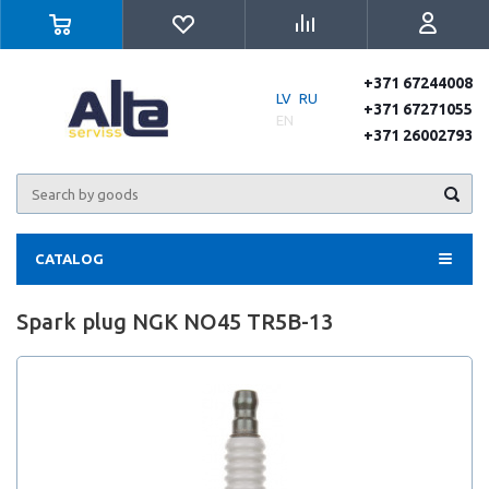
+371 67244008
LV
RU
+371 67271055
EN
+371 26002793
CATALOG
Spark plug NGK NO45 TR5B-13