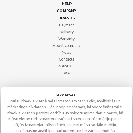
HELP
COMPANY
BRANDS
Payment
Delivery
Warranty
About company
News
Contacts
MANNOL
WIX
+371 67244008
+371 67271055
Sīkdatnes
+371 26002793
Mūsu tīmekļa vietnē mēs izmantojam tehniskās, analītiskās un
mārketinga sīkdatnes. Tās ir nepieciešamas, lai nodrošinātu mūsu
tīmekļa vietnes pareizu darbību un sniegtu mums datus par to, kā
mūsu vietne tiek izmantota. Mēs arī sniedzam informāciju par to,
kā jūs izmantojat mūsu tīmekļa vietni mūsu sociālo mediju,
reklāmas un analītikas partneriem, un tie var savienot šo